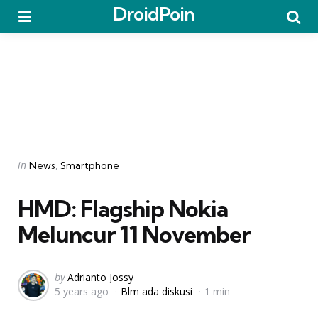
DroidPoin
Menu
Searc
Categories
Posted
in
News
Smartphone
in
HMD: Flagship Nokia
Meluncur 11 November
Posted
by
Adrianto Jossy
5 years ago
Blm ada diskusi
1 min
by