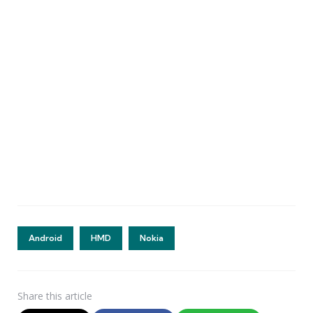
Android
HMD
Nokia
Share
this article