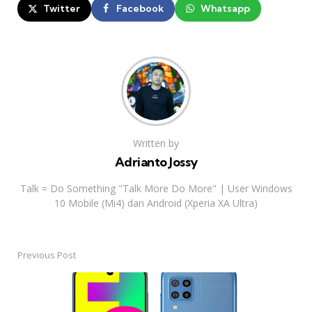
Twitter
Facebook
Whatsapp
Written by
Adrianto Jossy
Talk = Do Something "Talk More Do More" | User Windows
10 Mobile (Mi4) dan Android (Xperia XA Ultra)
Previous Post
Post
navigation