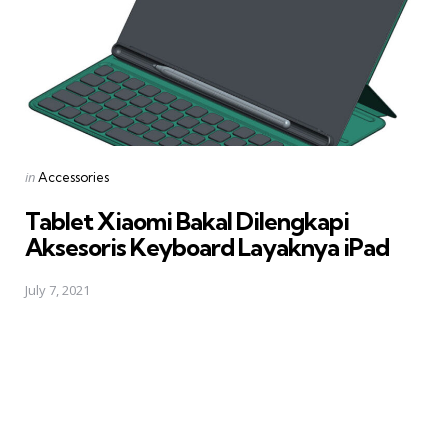
Posted
in
Accessories
in
Tablet Xiaomi Bakal Dilengkapi
Aksesoris Keyboard Layaknya iPad
July 7, 2021