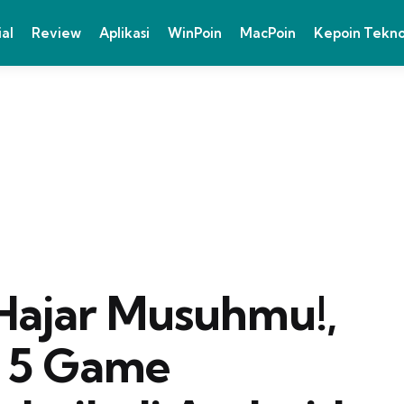
ial
Review
Aplikasi
WinPoin
MacPoin
Kepoin Tekn
Hajar Musuhmu!,
 5 Game