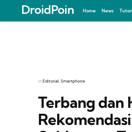
DroidPoin
Home
News
Tutor
Categories
Posted
in
Editorial
Smartphone
in
Terbang dan 
Rekomendasi