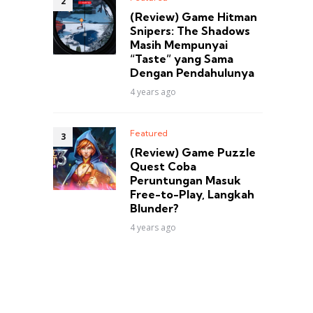
(Review) Game Hitman
Snipers: The Shadows
Masih Mempunyai
“Taste” yang Sama
Dengan Pendahulunya
4 years ago
Featured
(Review) Game Puzzle
Quest Coba
Peruntungan Masuk
Free-to-Play, Langkah
Blunder?
4 years ago