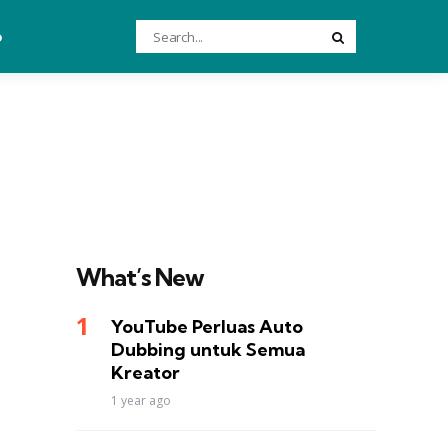
Search
o
Search
for:
What’s New
YouTube Perluas Auto
Dubbing untuk Semua
Kreator
1 year ago