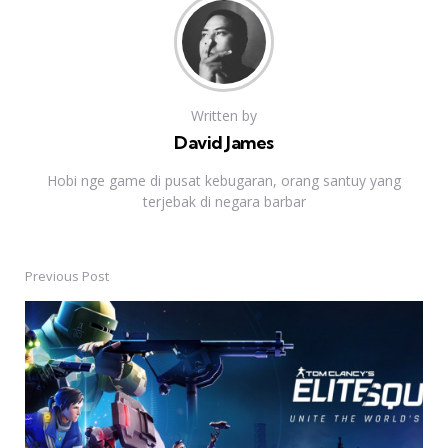
Written by
David James
Hobi nge game di pusat kebugaran, orang santuy yang
terjebak di negara barbar
Previous Post
Post
navigation