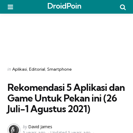
DroidPoin
Menu
Searc
Categories
Posted
in
Aplikasi
Editorial
Smartphone
in
Rekomendasi 5 Aplikasi dan
Game Untuk Pekan ini (26
Juli-1 Agustus 2021)
Posted
by
David James
5 years ago
Updated
5 years ago
by