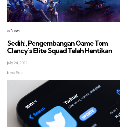
Posted
in
News
in
Sedih!, Pengembangan Game Tom
Clancy's Elite Squad Telah Hentikan
July 24, 2021
Next Post