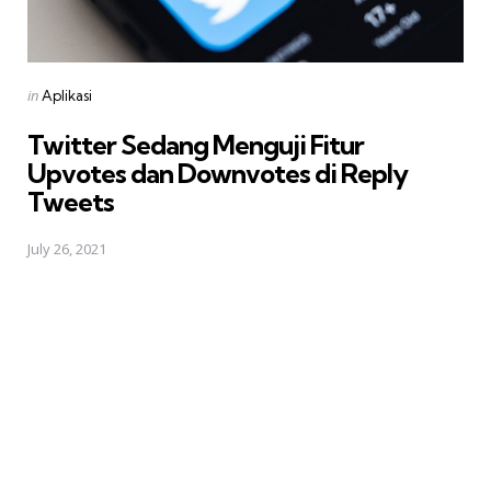
Posted
in
Aplikasi
in
Twitter Sedang Menguji Fitur
Upvotes dan Downvotes di Reply
Tweets
July 26, 2021