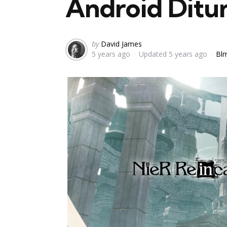
Android Ditu
Posted
by
David James
5 years ago
Updated
5 years ago
Blm
by