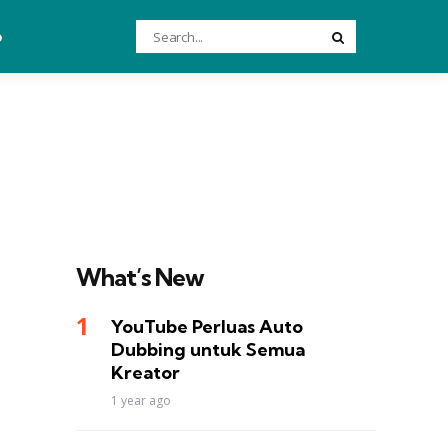
Search
o
Search
for:
What’s New
YouTube Perluas Auto
Dubbing untuk Semua
Kreator
1 year ago