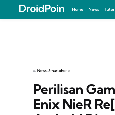
DroidPoin
Home
News
Tutor
Categories
Posted
in
News
Smartphone
in
Perilisan Ga
Enix NieR Re[