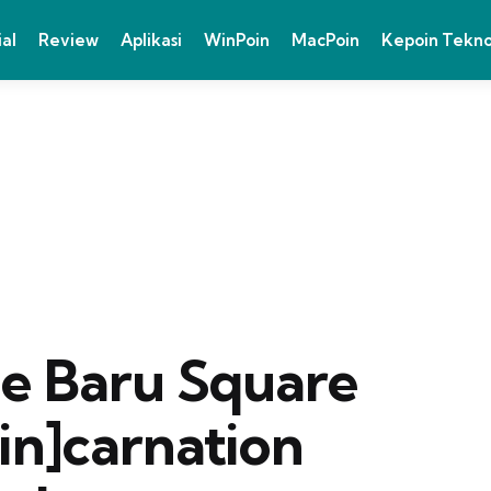
ial
Review
Aplikasi
WinPoin
MacPoin
Kepoin Tekn
me Baru Square
in]carnation