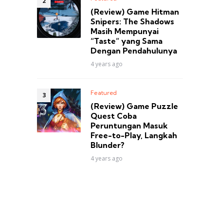
(Review) Game Hitman
Snipers: The Shadows
Masih Mempunyai
“Taste” yang Sama
Dengan Pendahulunya
4 years ago
Featured
(Review) Game Puzzle
Quest Coba
Peruntungan Masuk
Free-to-Play, Langkah
Blunder?
4 years ago