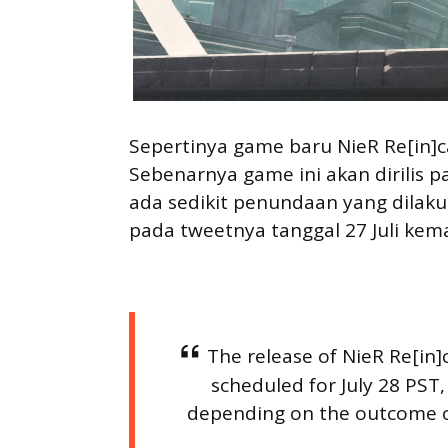
Sepertinya game baru NieR Re[in]
Sebenarnya game ini akan dirilis pa
ada sedikit penundaan yang dilaku
pada tweetnya tanggal 27 Juli kema
The release of NieR Re[in]c
scheduled for July 28 PST
depending on the outcome of