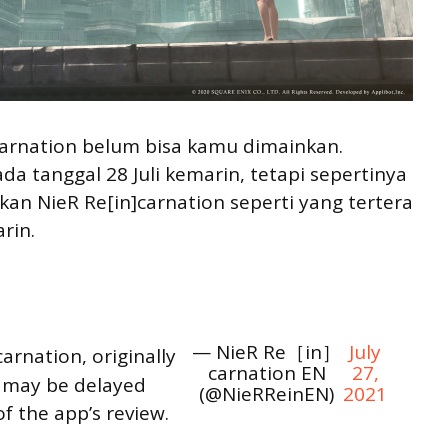
carnation belum bisa kamu dimainkan.
da tanggal 28 Juli kemarin, tetapi sepertinya
kan NieR Re[in]carnation seperti yang tertera
rin.
— NieR Re［in］
July
arnation, originally
carnation EN
27,
, may be delayed
(@NieRReinEN)
2021
 the app’s review.