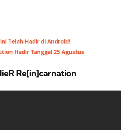
ni Telah Hadir di Android!
tion Hadir Tanggal 25 Agustus
ieR Re[in]carnation