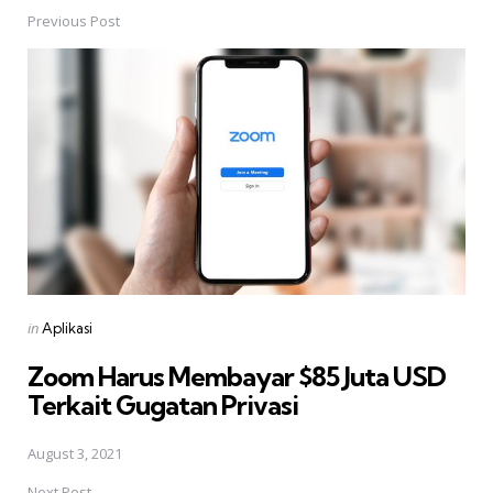
Previous Post
Post
navigation
Posted
in
Aplikasi
in
Zoom Harus Membayar $85 Juta USD
Terkait Gugatan Privasi
August 3, 2021
Next Post