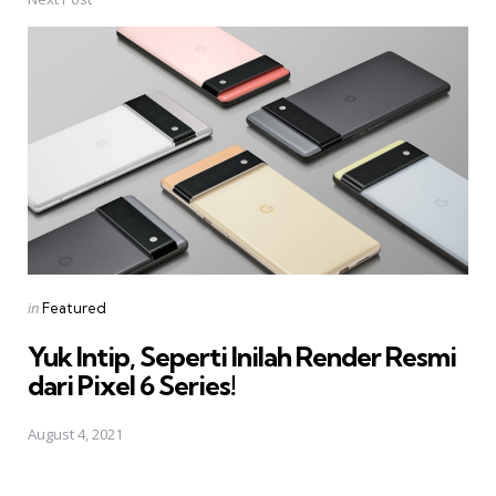
Posted
in
Featured
in
Yuk Intip, Seperti Inilah Render Resmi
dari Pixel 6 Series!
August 4, 2021