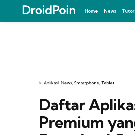
DroidPoin
Home
News
Tutor
Categories
Posted
in
Aplikasi
News
Smartphone
Tablet
in
Daftar Aplik
Premium yan