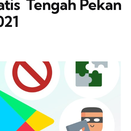
is  Tengah Pekan
021