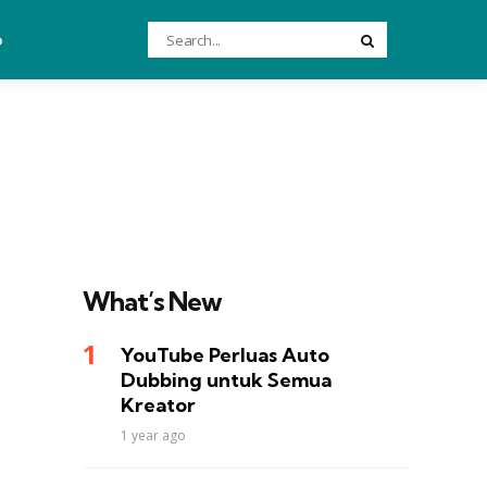
Search
o
Search
for:
What’s New
YouTube Perluas Auto
Dubbing untuk Semua
Kreator
1 year ago