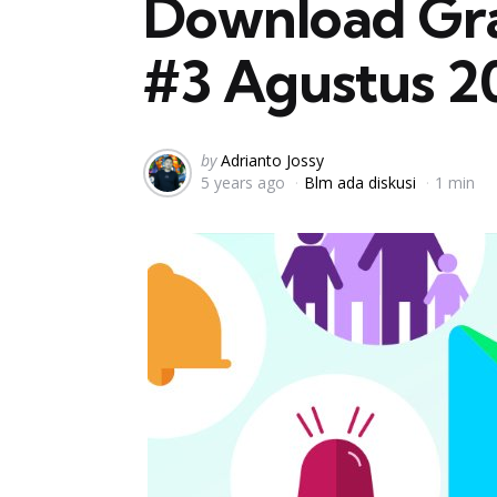
Download Grat
#3 Agustus 2
Posted
by
Adrianto Jossy
5 years ago
Blm ada diskusi
1 min
by