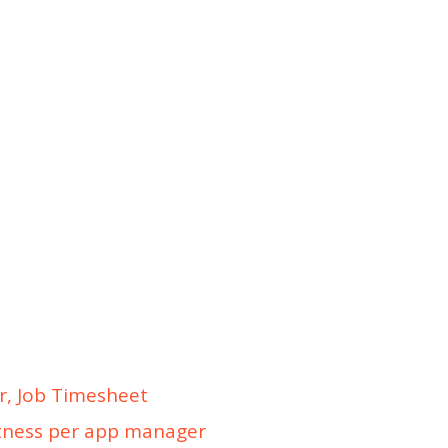
, Job Timesheet
tness per app manager