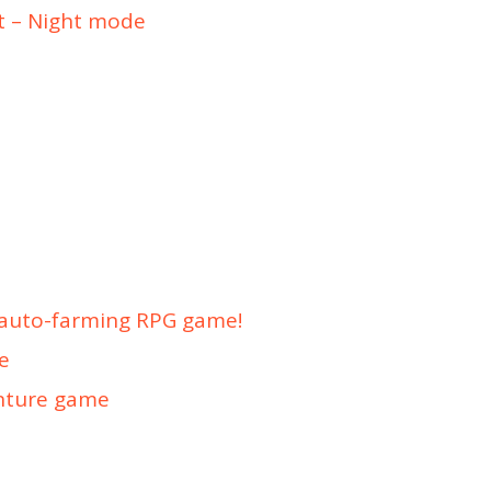
ht – Night mode
 auto-farming RPG game!
e
enture game