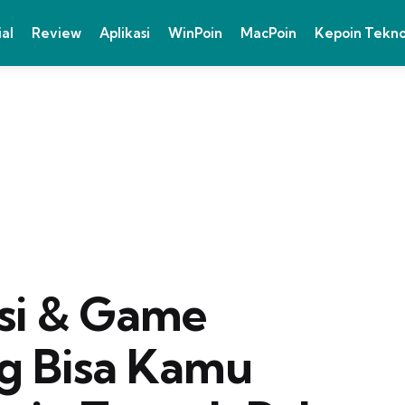
ial
Review
Aplikasi
WinPoin
MacPoin
Kepoin Tekn
asi & Game
g Bisa Kamu