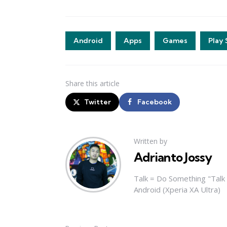
Android
Apps
Games
Play 
Share
this article
Twitter
Facebook
Written by
Adrianto Jossy
Talk = Do Something "Tal
Android (Xperia XA Ultra)