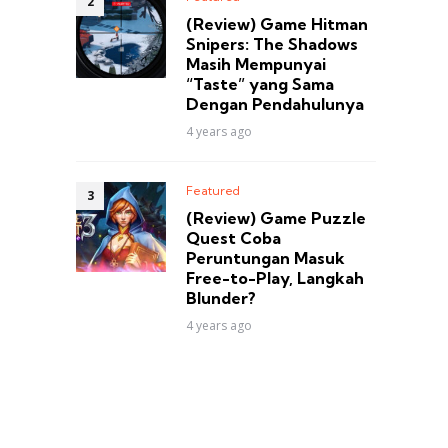
(Review) Game Hitman
Snipers: The Shadows
Masih Mempunyai
“Taste” yang Sama
Dengan Pendahulunya
4 years ago
Featured
(Review) Game Puzzle
Quest Coba
Peruntungan Masuk
Free-to-Play, Langkah
Blunder?
4 years ago