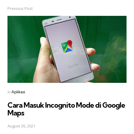
Previous Post
Post
navigation
Posted
in
Aplikasi
in
Cara Masuk Incognito Mode di Google
Maps
August 30, 2021