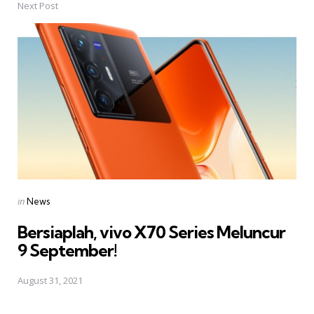
Next Post
Posted
in
News
in
Bersiaplah, vivo X70 Series Meluncur
9 September!
August 31, 2021