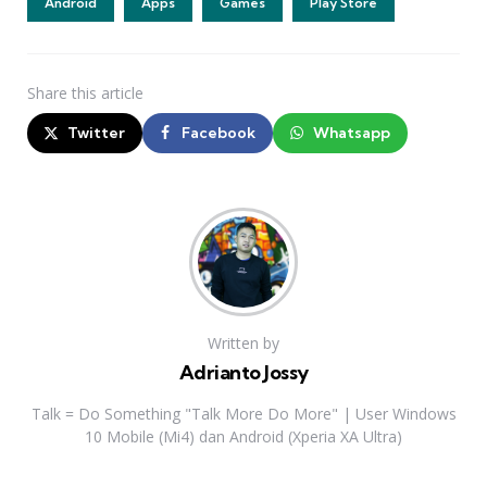
Android
Apps
Games
Play Store
Share
this article
Twitter
Facebook
Whatsapp
Written by
Adrianto Jossy
Talk = Do Something "Talk More Do More" | User Windows
10 Mobile (Mi4) dan Android (Xperia XA Ultra)