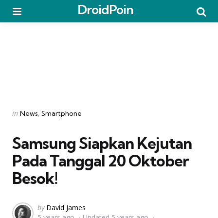
DroidPoin
Menu
Searc
Categories
Posted
in
News
Smartphone
in
Samsung Siapkan Kejutan
Pada Tanggal 20 Oktober
Besok!
Posted
by
David James
5 years ago
Updated
5 years ago
by