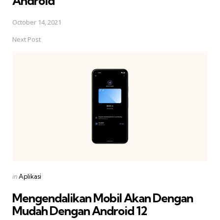
Android
October 14, 2021
Next Post
Posted
in
Aplikasi
in
Mengendalikan Mobil Akan Dengan
Mudah Dengan Android 12