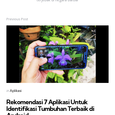
Previous Post
Post
navigation
Posted
in
Aplikasi
in
Rekomendasi 7 Aplikasi Untuk
Identifikasi Tumbuhan Terbaik di