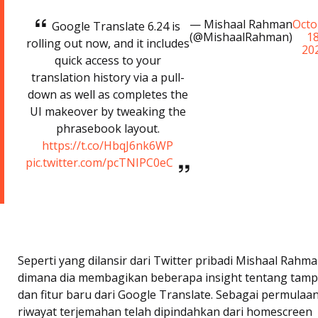
— Mishaal Rahman
Octo
Google Translate 6.24 is
(@MishaalRahman)
18
rolling out now, and it includes
20
quick access to your
translation history via a pull-
down as well as completes the
UI makeover by tweaking the
phrasebook layout.
https://t.co/HbqJ6nk6WP
pic.twitter.com/pcTNIPC0eC
Seperti yang dilansir dari Twitter pribadi Mishaal Rahma
dimana dia membagikan beberapa insight tentang tamp
dan fitur baru dari Google Translate. Sebagai permulaan
riwayat terjemahan telah dipindahkan dari homescreen