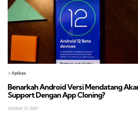
Posted
in
Aplikasi
in
Benarkah Android Versi Mendatang Aka
Support Dengan App Cloning?
October 21, 2021