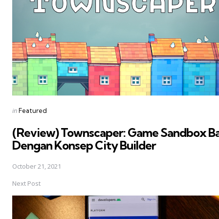
Posted
in
Featured
in
(Review) Townscaper: Game Sandbox B
Dengan Konsep City Builder
October 21, 2021
Next Post