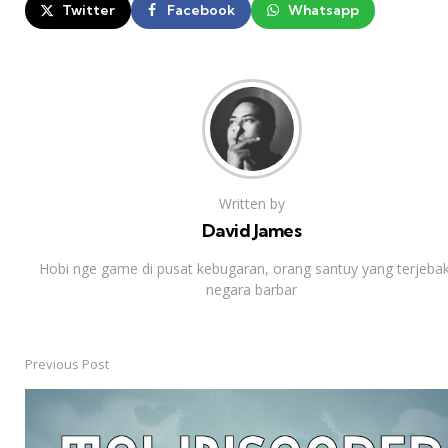
Twitter
Facebook
Whatsapp
Written by
David James
Hobi nge game di pusat kebugaran, orang santuy yang terjebak
negara barbar
Previous Post
Post
navigation