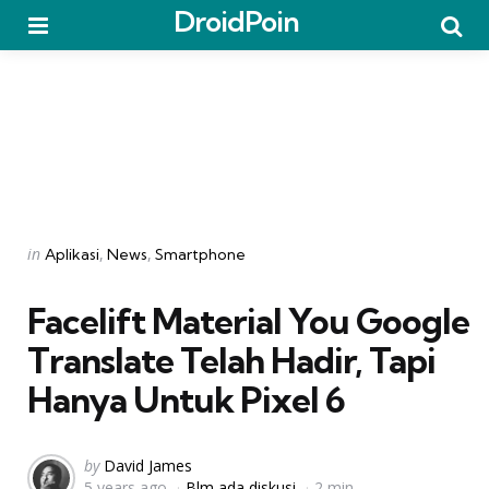
DroidPoin
Menu
Searc
Categories
Posted
in
Aplikasi
News
Smartphone
in
Facelift Material You Google
Translate Telah Hadir, Tapi
Hanya Untuk Pixel 6
Posted
by
David James
5 years ago
Blm ada diskusi
2 min
by