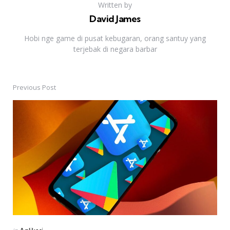
Written by
David James
Hobi nge game di pusat kebugaran, orang santuy yang
terjebak di negara barbar
Previous Post
Post
navigation