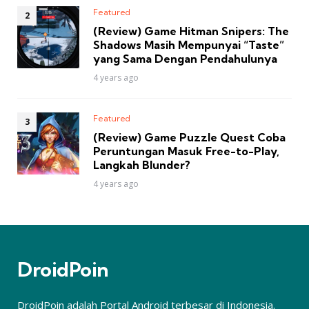
Featured
(Review) Game Hitman Snipers: The
Shadows Masih Mempunyai “Taste”
yang Sama Dengan Pendahulunya
4 years ago
Featured
(Review) Game Puzzle Quest Coba
Peruntungan Masuk Free-to-Play,
Langkah Blunder?
4 years ago
DroidPoin
DroidPoin adalah Portal Android terbesar di Indonesia.