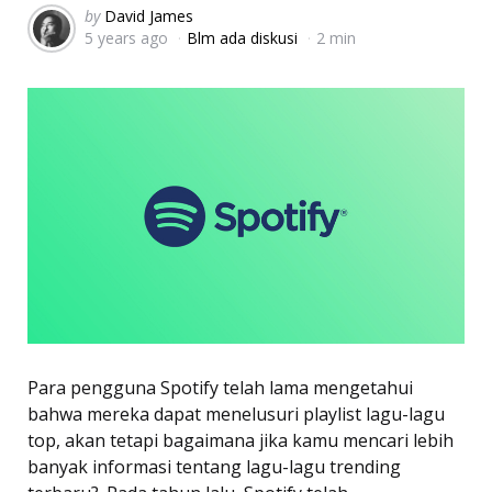
Posted
by
David James
5 years ago
Blm ada diskusi
2 min
by
Para pengguna Spotify telah lama mengetahui
bahwa mereka dapat menelusuri playlist lagu-lagu
top, akan tetapi bagaimana jika kamu mencari lebih
banyak informasi tentang lagu-lagu trending