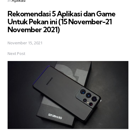
Posted
in
Aplikasi
in
Rekomendasi 5 Aplikasi dan Game
Untuk Pekan ini (15 November-21
November 2021)
November 15, 2021
Next Post