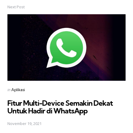
Next Post
Posted
in
Aplikasi
in
Fitur Multi-Device Semakin Dekat
Untuk Hadir di WhatsApp
November 19, 2021