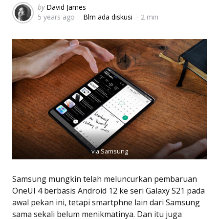
Posted
by
David James
5 years ago
Blm ada diskusi
2 min
by
via Samsung
Samsung mungkin telah meluncurkan pembaruan
OneUI 4 berbasis Android 12 ke seri Galaxy S21 pada
awal pekan ini, tetapi smartphne lain dari Samsung
sama sekali belum menikmatinya. Dan itu juga