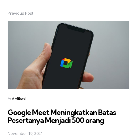
Previous Post
Post
navigation
Posted
in
Aplikasi
in
Google Meet Meningkatkan Batas
Pesertanya Menjadi 500 orang
November 19, 2021