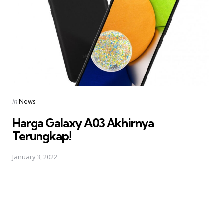
Posted
in
News
in
Harga Galaxy A03 Akhirnya
Terungkap!
January 3, 2022