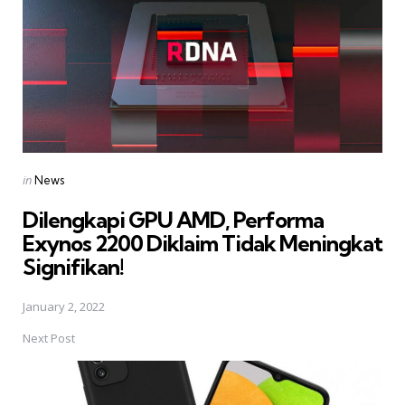
Posted
in
News
in
Dilengkapi GPU AMD, Performa
Exynos 2200 Diklaim Tidak Meningkat
Signifikan!
January 2, 2022
Next Post