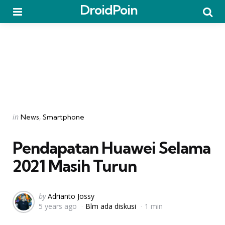
DroidPoin
Menu
Searc
Categories
Posted
in
News
Smartphone
in
Pendapatan Huawei Selama
2021 Masih Turun
Posted
by
Adrianto Jossy
5 years ago
Blm ada diskusi
1 min
by