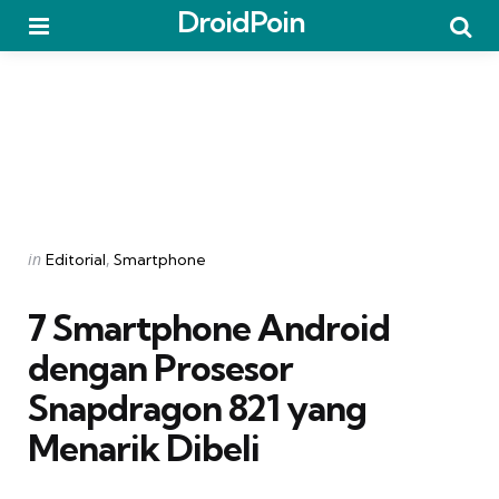
DroidPoin
Menu
Searc
Categories
Posted
in
Editorial
Smartphone
in
7 Smartphone Android
dengan Prosesor
Snapdragon 821 yang
Menarik Dibeli