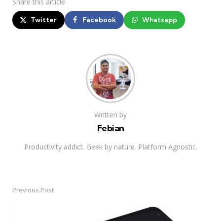
Share
this article
Twitter
Facebook
Whatsapp
Written by
Febian
Productivity addict. Geek by nature. Platform Agnostic.
Previous Post
Post
navigation