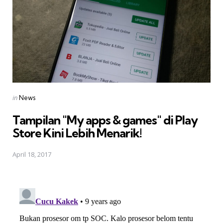
Posted
in
News
in
Tampilan "My apps & games" di Play
Store Kini Lebih Menarik!
April 18, 2017