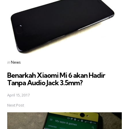
Posted
in
News
in
Benarkah Xiaomi Mi 6 akan Hadir
Tanpa Audio Jack 3.5mm?
April 15, 2017
Next Post