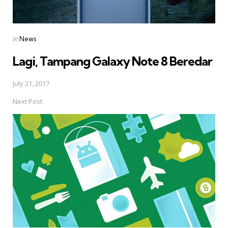
Posted
in
News
in
Lagi, Tampang Galaxy Note 8 Beredar
July 21, 2017
Next Post