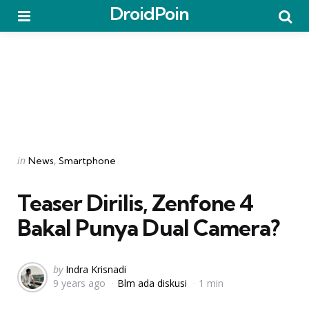
DroidPoin
Menu
Searc
Categories
Posted
in
News
Smartphone
in
Teaser Dirilis, Zenfone 4
Bakal Punya Dual Camera?
Posted
by
Indra Krisnadi
9 years ago
Blm ada diskusi
1 min
by