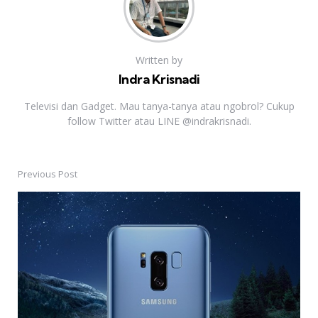
Written by
Indra Krisnadi
Televisi dan Gadget. Mau tanya-tanya atau ngobrol? Cukup
follow Twitter atau LINE @indrakrisnadi.
Previous Post
Post
navigation