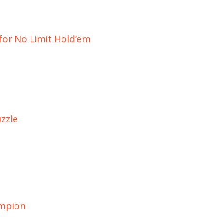
 for No Limit Hold’em
uzzle
ampion