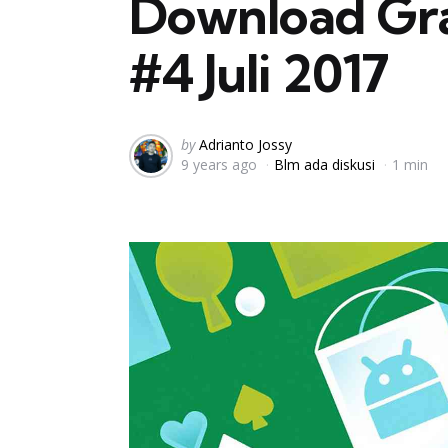
Download Grat
#4 Juli 2017
Posted
by
Adrianto Jossy
9 years ago
Blm ada diskusi
1 min
by