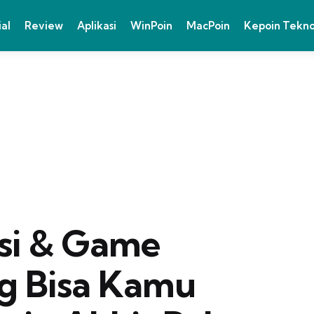
ial
Review
Aplikasi
WinPoin
MacPoin
Kepoin Tekn
asi & Game
g Bisa Kamu