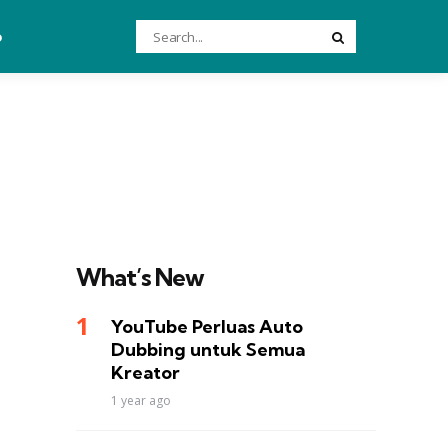
Search
o
Search
for:
What’s New
YouTube Perluas Auto
Dubbing untuk Semua
Kreator
1 year ago