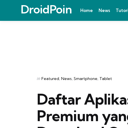
DroidPoin
Home
News
Tutor
Categories
Posted
in
Featured
News
Smartphone
Tablet
in
Daftar Aplik
Premium yan