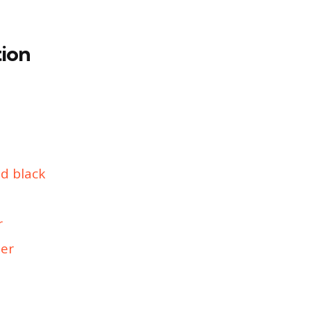
tion
ld black
r
per