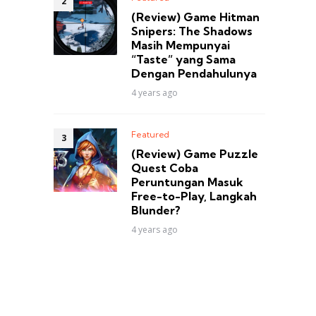
(Review) Game Hitman
Snipers: The Shadows
Masih Mempunyai
“Taste” yang Sama
Dengan Pendahulunya
4 years ago
Featured
(Review) Game Puzzle
Quest Coba
Peruntungan Masuk
Free-to-Play, Langkah
Blunder?
4 years ago