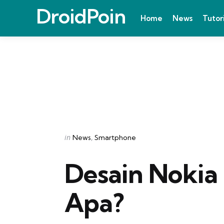
DroidPoin
Home
News
Tutor
Categories
Posted
in
News
Smartphone
in
Desain Nokia
Apa?