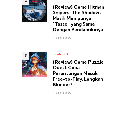
(Review) Game Hitman
Snipers: The Shadows
Masih Mempunyai
“Taste” yang Sama
Dengan Pendahulunya
4 years ago
Featured
(Review) Game Puzzle
Quest Coba
Peruntungan Masuk
Free-to-Play, Langkah
Blunder?
4 years ago