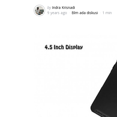
Posted
by
Indra Krisnadi
9 years ago
Blm ada diskusi
1 min
by