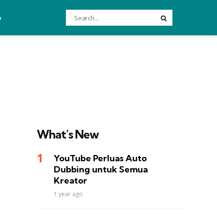
Search
o
Search
for:
What’s New
YouTube Perluas Auto
Dubbing untuk Semua
Kreator
1 year ago