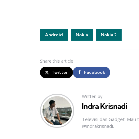
Android
Nokia
Nokia 2
Share
this article
Twitter
Facebook
Written by
Indra Krisnadi
Televisi dan Gadget. Mau 
@indrakrisnadi.