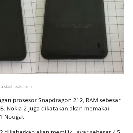
ia slashleaks.com
ngan prosesor Snapdragon 212, RAM sebesar
B. Nokia 2 juga dikatakan akan memakai
.1 Nougat.
2 dikabarkan akan memiliki layar sebesar 4.5