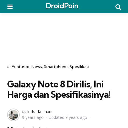
DroidPoin
Menu
Searc
Categories
Posted
in
Featured
News
Smartphone
Spesifikasi
in
Galaxy Note 8 Dirilis, Ini
Harga dan Spesifikasinya!
Posted
by
Indra Krisnadi
9 years ago
Updated
9 years ago
by