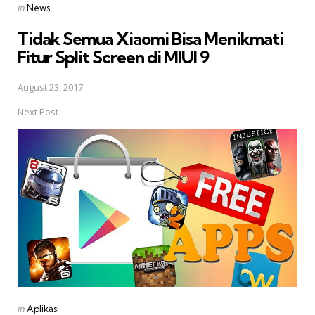
Posted
in
News
in
Tidak Semua Xiaomi Bisa Menikmati
Fitur Split Screen di MIUI 9
August 23, 2017
Next Post
Posted
in
Aplikasi