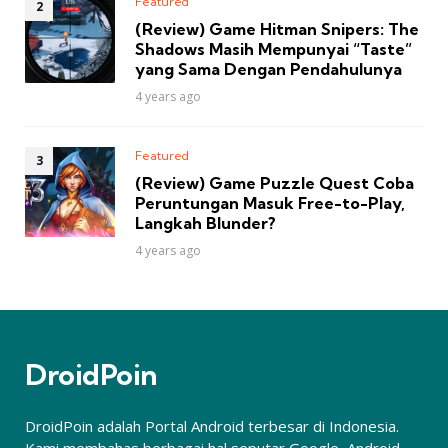
Featured
(Review) Game Hitman Snipers: The
Shadows Masih Mempunyai “Taste”
yang Sama Dengan Pendahulunya
4 years ago
Featured
(Review) Game Puzzle Quest Coba
Peruntungan Masuk Free-to-Play,
Langkah Blunder?
4 years ago
DroidPoin
DroidPoin adalah Portal Android terbesar di Indonesia.
Kami membahas berbagai hal seputar Google, Android,