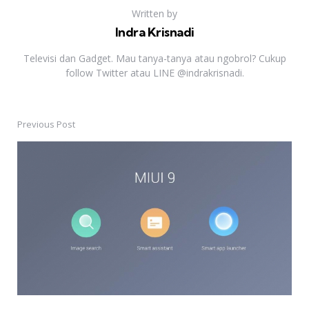
Written by
Indra Krisnadi
Televisi dan Gadget. Mau tanya-tanya atau ngobrol? Cukup
follow Twitter atau LINE @indrakrisnadi.
Previous Post
Post
navigation