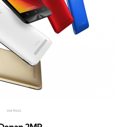
via Asus
 Depan 2MP