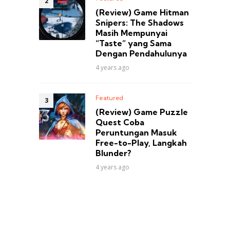
(Review) Game Hitman
Snipers: The Shadows
Masih Mempunyai
“Taste” yang Sama
Dengan Pendahulunya
4 years ago
Featured
(Review) Game Puzzle
Quest Coba
Peruntungan Masuk
Free-to-Play, Langkah
Blunder?
4 years ago