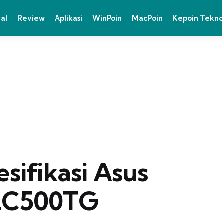
ial
Review
Aplikasi
WinPoin
MacPoin
Kepoin Tekn
sifikasi Asus
ZC500TG