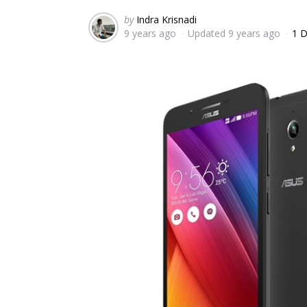
Posted
by
Indra Krisnadi
9 years ago
Updated
9 years ago
1 D
by