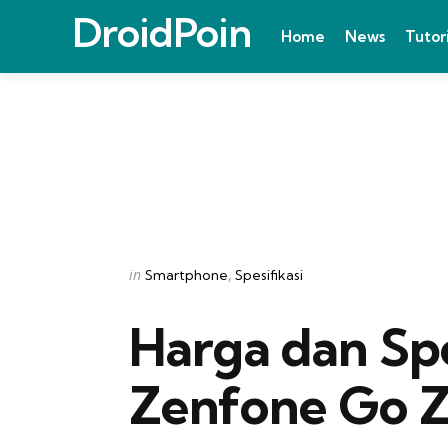
DroidPoin
Home
News
Tutor
Categories
Posted
in
Smartphone
Spesifikasi
in
Harga dan Spe
Zenfone Go 