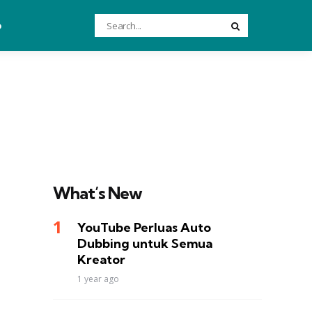
Search
o
Search
for:
What’s New
YouTube Perluas Auto
Dubbing untuk Semua
Kreator
1 year ago