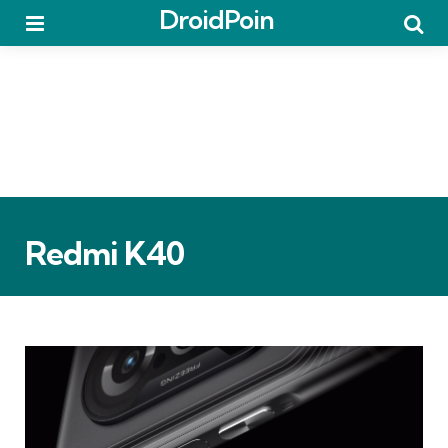
DroidPoin
Menu
Searc
Redmi K40