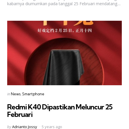
kabarnya diumumkan pada tanggal 25 Februari mendatang....
Categories
Posted
in
News
Smartphone
in
Redmi K40 Dipastikan Meluncur 25
Februari
Posted
by
Adrianto Jossy
5 years ago