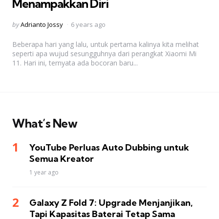
Menampakkan Diri
Posted
by
Adrianto Jossy
6 years ago
by
Beberapa hari yang lalu, untuk pertama kalinya kita melihat
seperti apa wujud sesungguhnya dari perangkat Xiaomi Mi
11. Hari ini, ternyata ada bocoran baru...
What’s New
YouTube Perluas Auto Dubbing untuk
Semua Kreator
1 year ago
Galaxy Z Fold 7: Upgrade Menjanjikan,
Tapi Kapasitas Baterai Tetap Sama