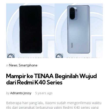
Categories
Posted
in
News
Smartphone
in
Mampir ke TENAA  Beginilah Wujud
dari Redmi K40 Series
Posted
by
Adrianto Jossy
5 years ago
by
Beberapa hari yang lalu, Xiaomi sudah mengonfirmasi waktu
rilis dari perangkat terbarunya yakni Redmi K40 series yang