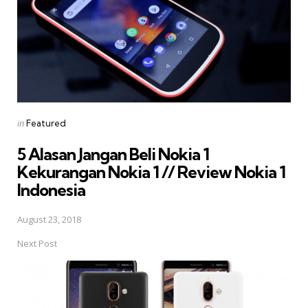
Posted
in
Featured
in
5 Alasan Jangan Beli Nokia 1 
Kekurangan Nokia 1 // Review Nokia 1
Indonesia
August 23, 2018
Next Post