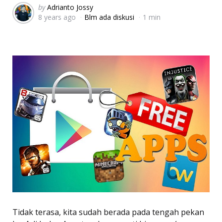
Posted
by
Adrianto Jossy
8 years ago
Blm ada diskusi
1 min
by
Tidak terasa, kita sudah berada pada tengah pekan