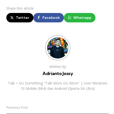
Share
this article
Twitter
Facebook
Whatsapp
Written by
Adrianto Jossy
Talk = Do Something "Talk More Do More" | User Windows
10 Mobile (Mi4) dan Android (Xperia XA Ultra)
Previous Post
Post