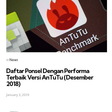
Posted
in
News
in
Daftar Ponsel Dengan Performa
Terbaik Versi AnTuTu (Desember
2018)
January 3, 2019