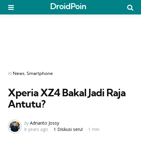
DroidPoin
Menu
Searc
Categories
Posted
in
News
Smartphone
in
Xperia XZ4 Bakal Jadi Raja
Antutu?
Posted
by
Adrianto Jossy
8 years ago
1 Diskusi seru!
1 min
by