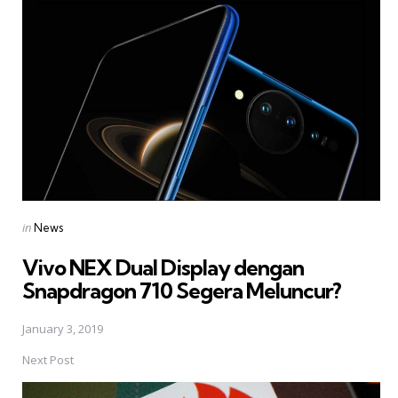
navigation
Posted
in
News
in
Vivo NEX Dual Display dengan
Snapdragon 710 Segera Meluncur?
January 3, 2019
Next Post