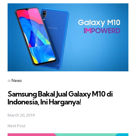
Post
navigation
Posted
in
News
in
Samsung Bakal Jual Galaxy M10 di
Indonesia, Ini Harganya!
March 20, 2019
Next Post