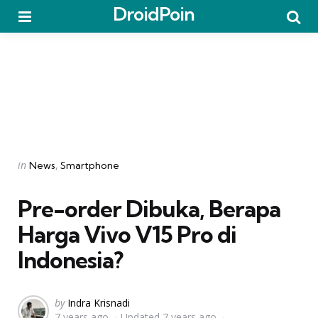
DroidPoin
Menu
Searc
Categories
Posted
in
News
Smartphone
in
Pre-order Dibuka, Berapa
Harga Vivo V15 Pro di
Indonesia?
Posted
by
Indra Krisnadi
7 years ago
Updated
7 years ago
by