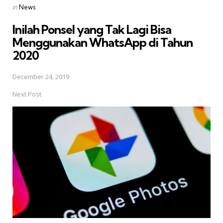
Posted
in
News
in
Inilah Ponsel yang Tak Lagi Bisa
Menggunakan WhatsApp di Tahun
2020
December 24, 2019
Next Post