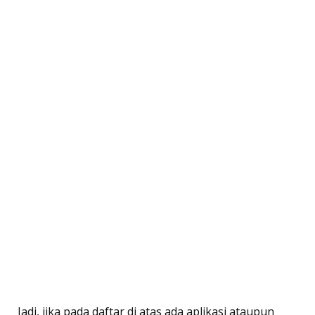
Jadi, jika pada daftar di atas ada aplikasi ataupun