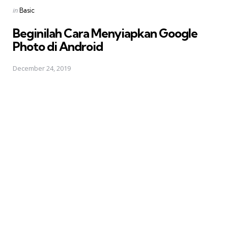
Posted
in
Basic
in
Beginilah Cara Menyiapkan Google
Photo di Android
December 24, 2019