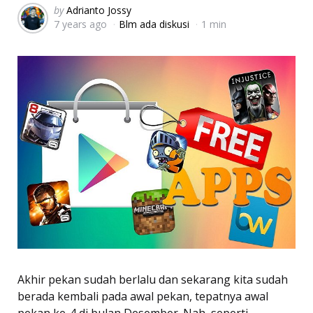
Posted
by
Adrianto Jossy
7 years ago
Blm ada diskusi
1 min
by
Akhir pekan sudah berlalu dan sekarang kita sudah
berada kembali pada awal pekan, tepatnya awal
pekan ke-4 di bulan Desember. Nah, seperti