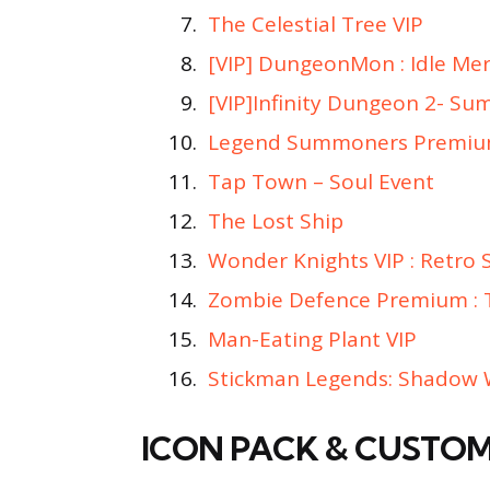
The Celestial Tree VIP
[VIP] DungeonMon : Idle Me
[VIP]Infinity Dungeon 2- S
Legend Summoners Premi
Tap Town – Soul Event
The Lost Ship
Wonder Knights VIP : Retro
Zombie Defence Premium :
Man-Eating Plant VIP
Stickman Legends: Shadow W
ICON PACK & CUSTOM