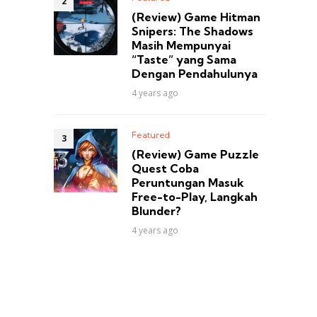
(Review) Game Hitman
Snipers: The Shadows
Masih Mempunyai
“Taste” yang Sama
Dengan Pendahulunya
4 years ago
Featured
(Review) Game Puzzle
Quest Coba
Peruntungan Masuk
Free-to-Play, Langkah
Blunder?
4 years ago