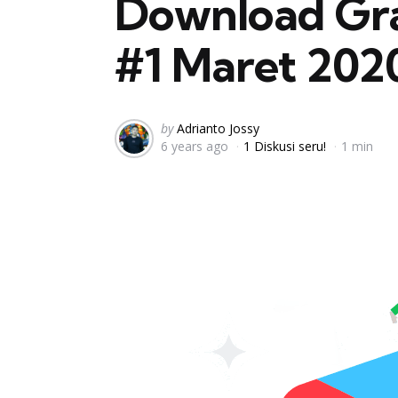
Download Grat
#1 Maret 202
Posted
by
Adrianto Jossy
6 years ago
1 Diskusi seru!
1 min
by