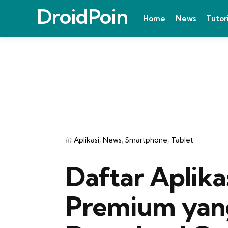
DroidPoin
Home
News
Tutor
Categories
Posted
in
Aplikasi
News
Smartphone
Tablet
in
Daftar Aplik
Premium yan