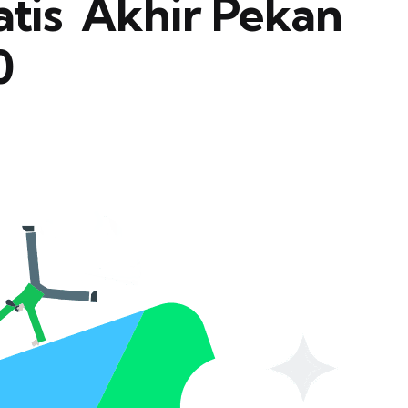
is  Akhir Pekan
0