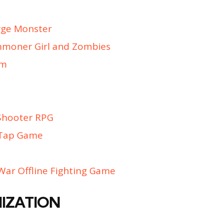
rge Monster
ummoner Girl and Zombies
um
 Shooter RPG
 Tap Game
ar Offline Fighting Game
IZATION