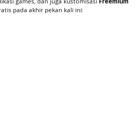
plikasi games, dan juga kustomisasi 
Freemium
tis pada akhir pekan kali ini: