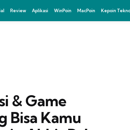
ial
Review
Aplikasi
WinPoin
MacPoin
Kepoin Tekn
asi & Game
g Bisa Kamu