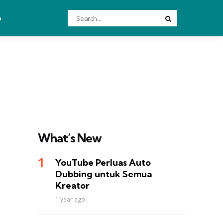
Search
o
Search
for:
What’s New
YouTube Perluas Auto
Dubbing untuk Semua
Kreator
1 year ago