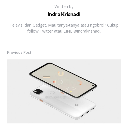
Written by
Indra Krisnadi
Televisi dan Gadget. Mau tanya-tanya atau ngobrol? Cukup
follow Twitter atau LINE @indrakrisnadi.
Previous Post
Post
navigation