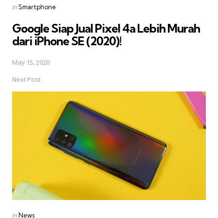
Posted
in
Smartphone
in
Google Siap Jual Pixel 4a Lebih Murah
dari iPhone SE (2020)!
May 15, 2020
Next Post
Posted
in
News