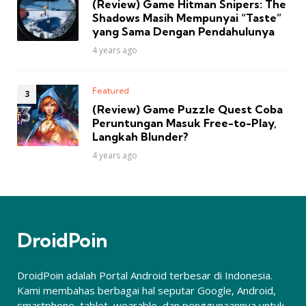
(Review) Game Hitman Snipers: The
Shadows Masih Mempunyai “Taste”
yang Sama Dengan Pendahulunya
4 years ago
Featured
(Review) Game Puzzle Quest Coba
Peruntungan Masuk Free-to-Play,
Langkah Blunder?
4 years ago
DroidPoin
DroidPoin adalah Portal Android terbesar di Indonesia.
Kami membahas berbagai hal seputar Google, Android,
smartphone, tablet, wearable, dan penggunaannya untuk