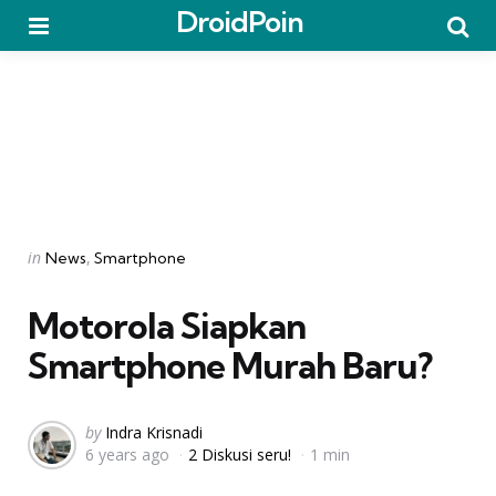
DroidPoin
Menu
Searc
Categories
Posted
in
News
Smartphone
in
Motorola Siapkan
Smartphone Murah Baru?
Posted
by
Indra Krisnadi
6 years ago
2 Diskusi seru!
1 min
by