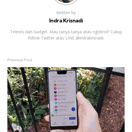
Written by
Indra Krisnadi
Televisi dan Gadget. Mau tanya-tanya atau ngobrol? Cukup
follow Twitter atau LINE @indrakrisnadi.
Previous Post
Post
navigation