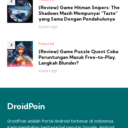
(Review) Game Hitman Snipers: The
Shadows Masih Mempunyai “Taste”
yang Sama Dengan Pendahulunya
4 years ago
Featured
(Review) Game Puzzle Quest Coba
Peruntungan Masuk Free-to-Play,
Langkah Blunder?
4 years ago
DroidPoin
DroidPoin adalah Portal Android terbesar di Indonesia.
Kami membahas berbagai hal seputar Google, Android,