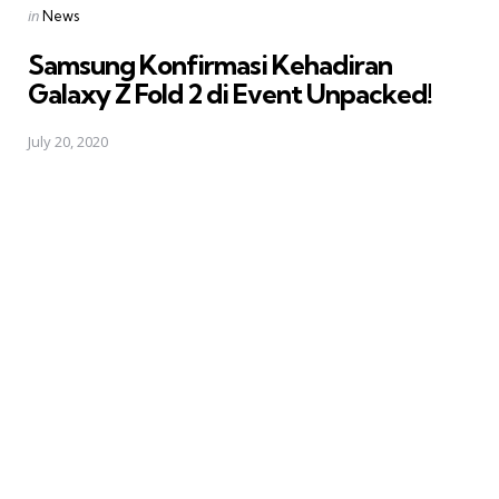
Posted
in
News
in
Samsung Konfirmasi Kehadiran
Galaxy Z Fold 2 di Event Unpacked!
July 20, 2020