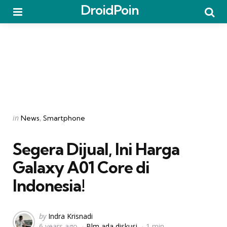
DroidPoin
Menu
Searc
Categories
Posted
in
News
Smartphone
in
Segera Dijual, Ini Harga
Galaxy A01 Core di
Indonesia!
Posted
by
Indra Krisnadi
6 years ago
Blm ada diskusi
1 min
by