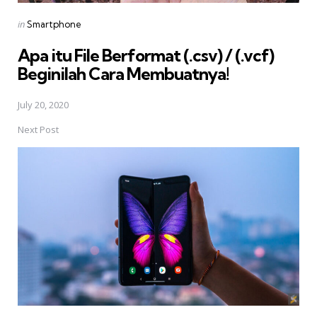
Posted
in
Smartphone
in
Apa itu File Berformat (.csv) / (.vcf) 
Beginilah Cara Membuatnya!
July 20, 2020
Next Post