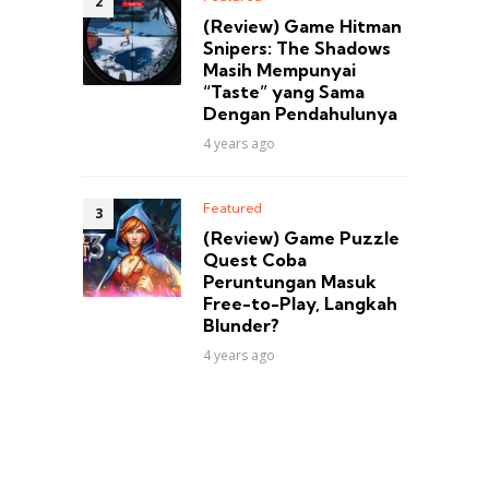
(Review) Game Hitman
Snipers: The Shadows
Masih Mempunyai
“Taste” yang Sama
Dengan Pendahulunya
4 years ago
Featured
(Review) Game Puzzle
Quest Coba
Peruntungan Masuk
Free-to-Play, Langkah
Blunder?
4 years ago