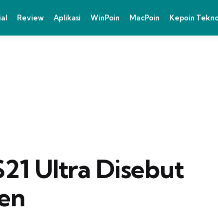
ial
Review
Aplikasi
WinPoin
MacPoin
Kepoin Tekn
S21 Ultra Disebut
Pen