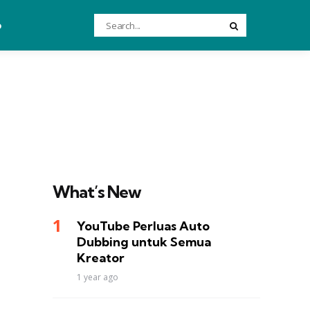
Search
o
Search
for:
What’s New
YouTube Perluas Auto
Dubbing untuk Semua
Kreator
1 year ago