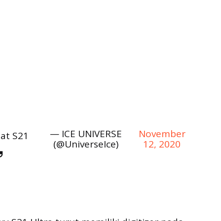
— ICE UNIVERSE
November
hat S21
(@UniverseIce)
12, 2020