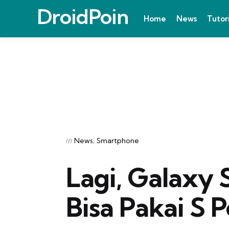
DroidPoin
Home
News
Tutor
Categories
Posted
in
News
Smartphone
in
Lagi, Galaxy 
Bisa Pakai S 