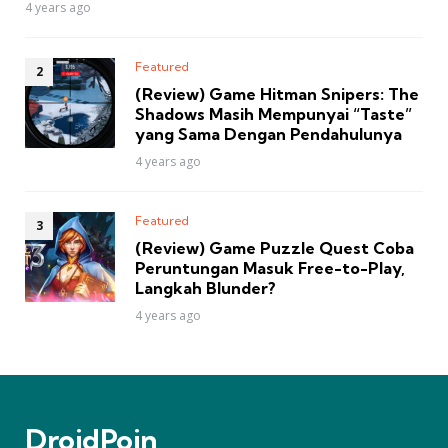
4 years ago
Featured
(Review) Game Hitman Snipers: The
Shadows Masih Mempunyai “Taste”
yang Sama Dengan Pendahulunya
4 years ago
Featured
(Review) Game Puzzle Quest Coba
Peruntungan Masuk Free-to-Play,
Langkah Blunder?
4 years ago
DroidPoin