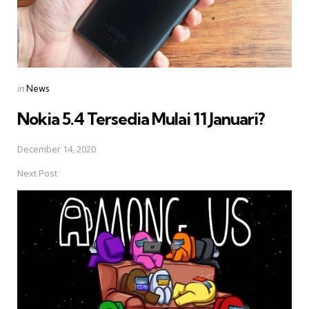
Posted
in
News
in
Nokia 5.4 Tersedia Mulai 11 Januari?
December 14, 2020
Next Post