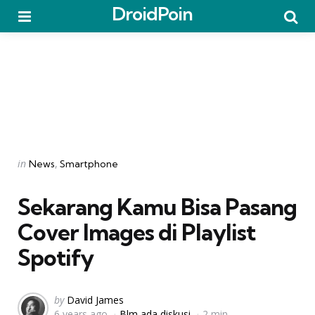
DroidPoin
Menu
Searc
Categories
Posted
in
News
Smartphone
in
Sekarang Kamu Bisa Pasang
Cover Images di Playlist
Spotify
Posted
by
David James
6 years ago
Blm ada diskusi
2 min
by