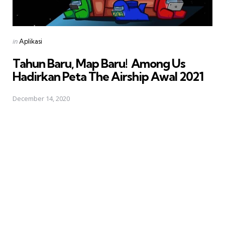
Posted
in
Aplikasi
in
Tahun Baru, Map Baru!  Among Us
Hadirkan Peta The Airship Awal 2021
December 14, 2020