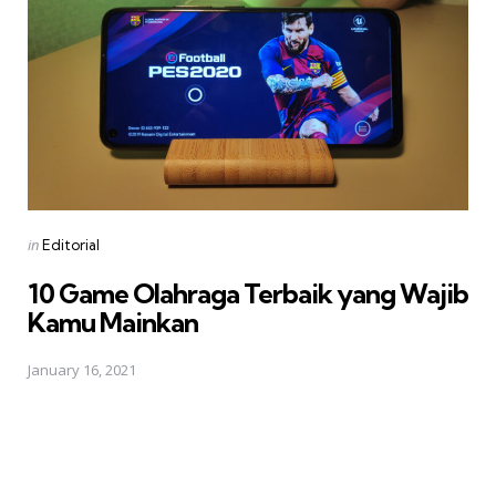
Posted
in
Editorial
in
10 Game Olahraga Terbaik yang Wajib
Kamu Mainkan
January 16, 2021