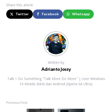
Share
this article
Twitter
Facebook
Whatsapp
Written by
Adrianto Jossy
Talk = Do Something "Talk More Do More" | User Windows
10 Mobile (Mi4) dan Android (Xperia XA Ultra)
Previous Post
Post