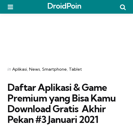
DroidPoin
Menu
Searc
Categories
Posted
in
Aplikasi
News
Smartphone
Tablet
in
Daftar Aplikasi & Game
Premium yang Bisa Kamu
Download Gratis  Akhir
Pekan #3 Januari 2021