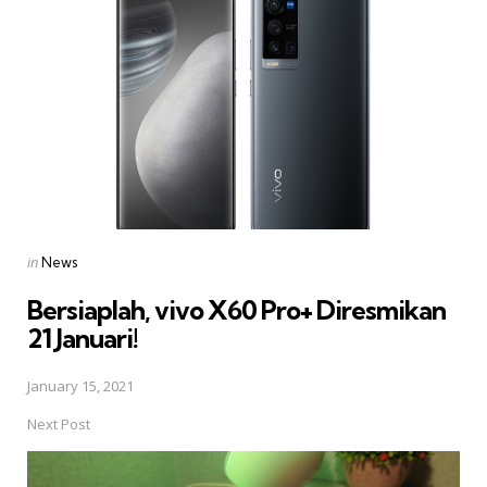
navigation
Posted
in
News
in
Bersiaplah, vivo X60 Pro+ Diresmikan
21 Januari!
January 15, 2021
Next Post