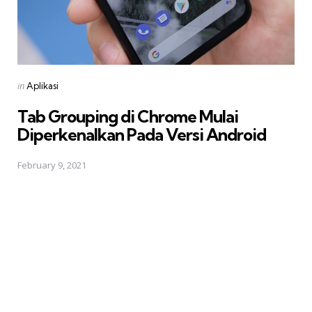
Posted
in
Aplikasi
in
Tab Grouping di Chrome Mulai
Diperkenalkan Pada Versi Android
February 9, 2021