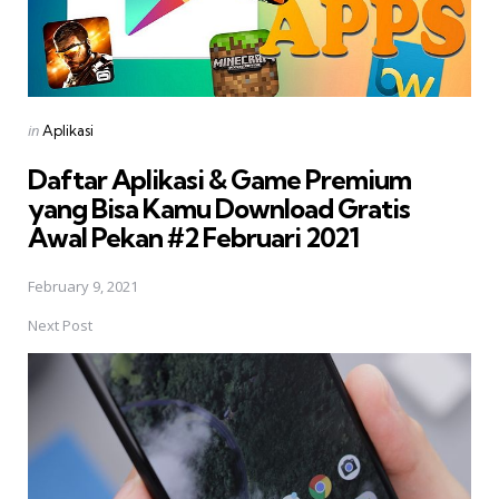
Posted
in
Aplikasi
in
Daftar Aplikasi & Game Premium
yang Bisa Kamu Download Gratis 
Awal Pekan #2 Februari 2021
February 9, 2021
Next Post