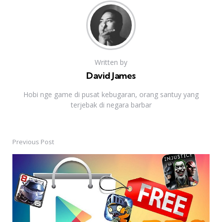
Written by
David James
Hobi nge game di pusat kebugaran, orang santuy yang
terjebak di negara barbar
Previous Post
Post
navigation