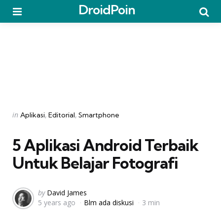
DroidPoin
Menu
Searc
Categories
Posted
in
Aplikasi
Editorial
Smartphone
in
5 Aplikasi Android Terbaik
Untuk Belajar Fotografi
Posted
by
David James
5 years ago
Blm ada diskusi
3 min
by