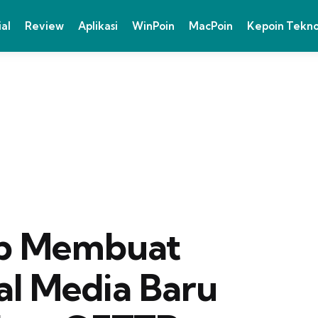
ial
Review
Aplikasi
WinPoin
MacPoin
Kepoin Tekn
p Membuat
al Media Baru