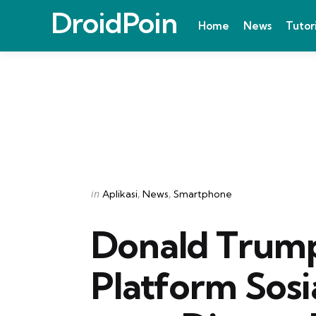
DroidPoin
Home
News
Tutor
Categories
Posted
in
Aplikasi
News
Smartphone
in
Donald Trum
Platform Sosi