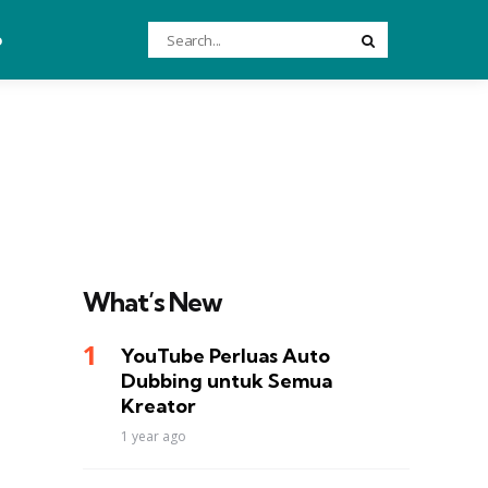
Search
o
Search
for:
What’s New
YouTube Perluas Auto
Dubbing untuk Semua
Kreator
1 year ago