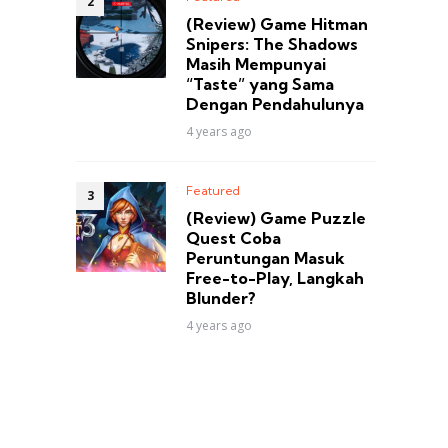
(Review) Game Hitman
Snipers: The Shadows
Masih Mempunyai
“Taste” yang Sama
Dengan Pendahulunya
4 years ago
Featured
(Review) Game Puzzle
Quest Coba
Peruntungan Masuk
Free-to-Play, Langkah
Blunder?
4 years ago