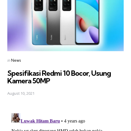
Posted
in
News
in
Spesifikasi Redmi 10 Bocor, Usung
Kamera 50MP
August 10, 2021