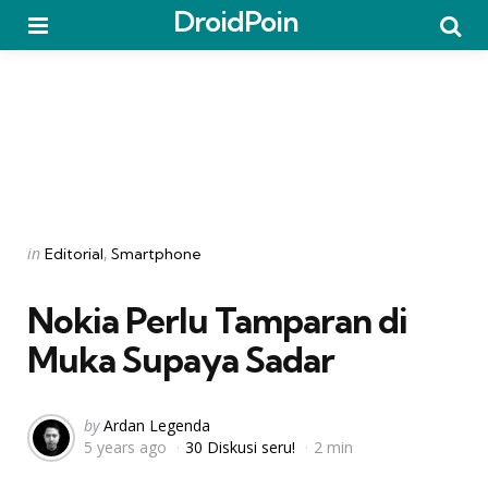
DroidPoin
Menu
Searc
Categories
Posted
in
Editorial
Smartphone
in
Nokia Perlu Tamparan di
Muka Supaya Sadar
Posted
by
Ardan Legenda
5 years ago
30 Diskusi seru!
2 min
by