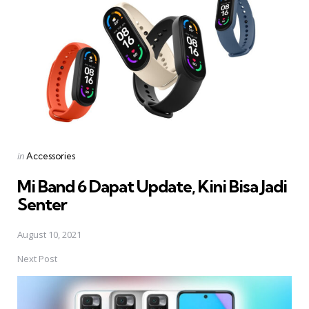
Posted
in
Accessories
in
Mi Band 6 Dapat Update, Kini Bisa Jadi
Senter
August 10, 2021
Next Post