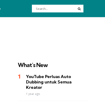
Search
o
Search
for:
What’s New
YouTube Perluas Auto
Dubbing untuk Semua
Kreator
1 year ago