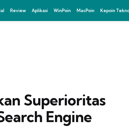
ial
Review
Aplikasi
WinPoin
MacPoin
Kepoin Tekn
an Superioritas
Search Engine