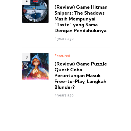
(Review) Game Hitman
Snipers: The Shadows
Masih Mempunyai
“Taste” yang Sama
Dengan Pendahulunya
4 years ago
Featured
(Review) Game Puzzle
Quest Coba
Peruntungan Masuk
Free-to-Play, Langkah
Blunder?
4 years ago