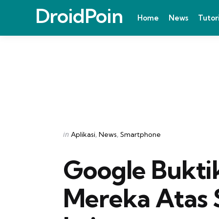
DroidPoin
Home
News
Tutor
Categories
Posted
in
Aplikasi
News
Smartphone
in
Google Buktik
Mereka Atas 