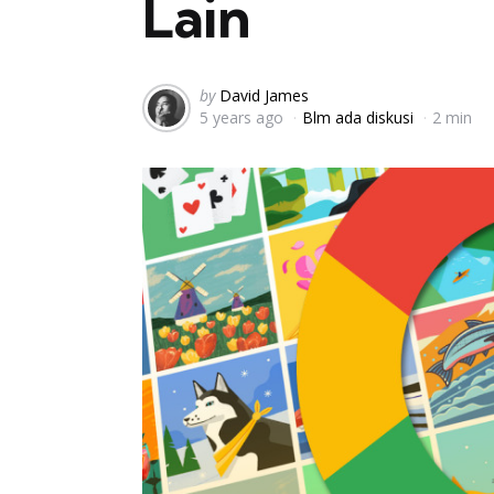
Lain
Posted
by
David James
5 years ago
Blm ada diskusi
2 min
by