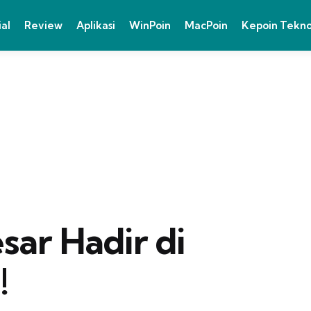
ial
Review
Aplikasi
WinPoin
MacPoin
Kepoin Tekn
ar Hadir di
!