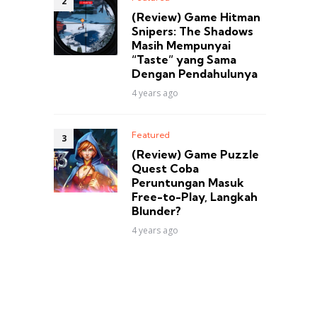
(Review) Game Hitman
Snipers: The Shadows
Masih Mempunyai
“Taste” yang Sama
Dengan Pendahulunya
4 years ago
Featured
(Review) Game Puzzle
Quest Coba
Peruntungan Masuk
Free-to-Play, Langkah
Blunder?
4 years ago