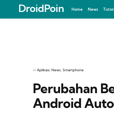
DroidPoin
Home
News
Tutor
Categories
Posted
in
Aplikasi
News
Smartphone
in
Perubahan Bes
Android Auto