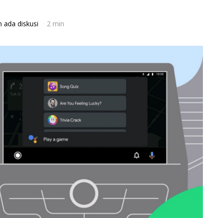
 ada diskusi
2 min