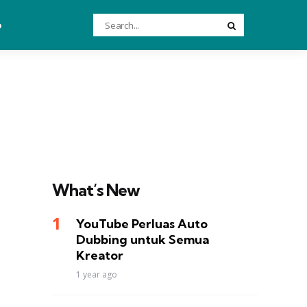
Search
o
Search
for:
What’s New
YouTube Perluas Auto
Dubbing untuk Semua
Kreator
1 year ago