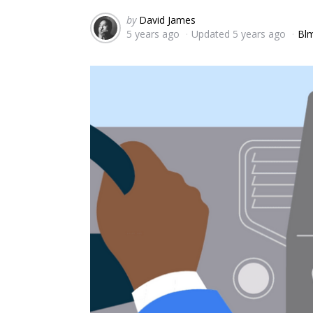
Posted
by
David James
5 years ago
Updated
5 years ago
Blm
by