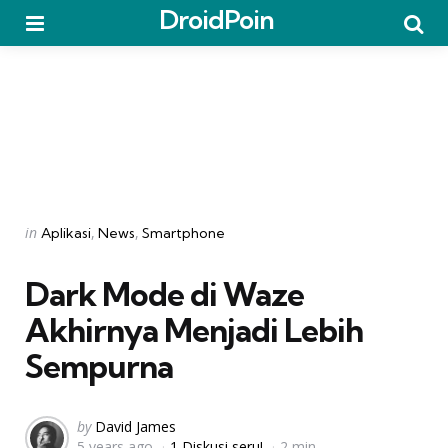
DroidPoin
Menu
Searc
Categories
Posted
in
Aplikasi
News
Smartphone
in
Dark Mode di Waze
Akhirnya Menjadi Lebih
Sempurna
Posted
by
David James
5 years ago
1 Diskusi seru!
2 min
by