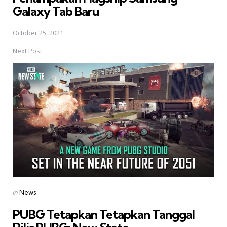
Galaxy Tab Baru
October 25, 2021
Next Post
Posted
in
News
in
PUBG Tetapkan Tetapkan Tanggal