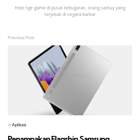
Hobi nge game di pusat kebugaran, orang santuy yang
terjebak di negara barbar
Previous Post
Post
navigation
Posted
in
Aplikasi
in
Penampakan Flagship Samsung