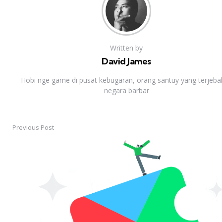
Written by
David James
Hobi nge game di pusat kebugaran, orang santuy yang terjebak
negara barbar
Previous Post
Post
navigation