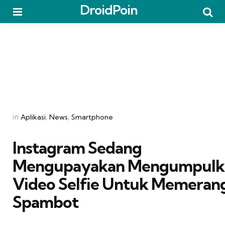
DroidPoin
Menu
Searc
Categories
Posted
in
Aplikasi
News
Smartphone
in
Instagram Sedang
Mengupayakan Mengumpulk
Video Selfie Untuk Memeran
Spambot