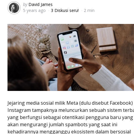
Posted
by
David James
5 years ago
3 Diskusi seru!
2 min
by
Jejaring media sosial milik Meta (dulu disebut Facebook) 
Instagram tampaknya meluncurkan sebuah sistem terb
yang berfungsi sebagai otentikasi pengguna baru yang
akan mengurangi jumlah spambots yang saat ini
kehadirannya mengganggu ekosistem dalam bersosial