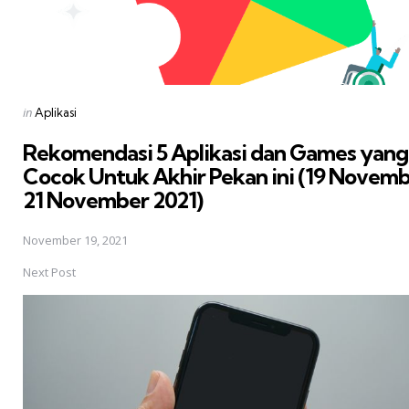
Posted
in
Aplikasi
in
Rekomendasi 5 Aplikasi dan Games yang
Cocok Untuk Akhir Pekan ini (19 Novem
21 November 2021)
November 19, 2021
Next Post