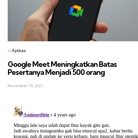
Posted
in
Aplikasi
in
Google Meet Meningkatkan Batas
Pesertanya Menjadi 500 orang
November 19, 2021