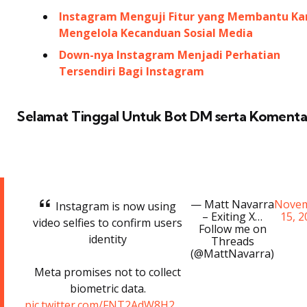
Instagram Menguji Fitur yang Membantu K
Mengelola Kecanduan Sosial Media
Down-nya Instagram Menjadi Perhatian
Tersendiri Bagi Instagram
Selamat Tinggal Untuk Bot DM serta Komenta
— Matt Navarra
Nove
Instagram is now using
– Exiting X…
15, 
video selfies to confirm users
Follow me on
identity
Threads
(@MattNavarra)
Meta promises not to collect
biometric data.
pic.twitter.com/FNT2AdW8H2