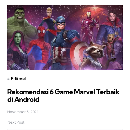
Post
navigation
Posted
in
Editorial
in
Rekomendasi 6 Game Marvel Terbaik
di Android
November 5, 2021
Next Post