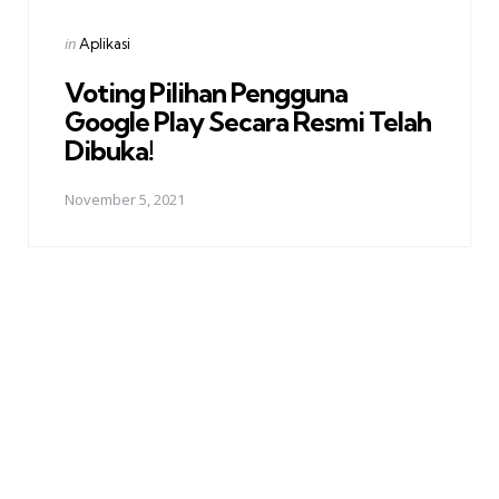
Posted
in
Aplikasi
in
Voting Pilihan Pengguna
Google Play Secara Resmi Telah
Dibuka!
November 5, 2021