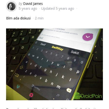
Posted
by
David James
5 years ago
Updated
5 years ago
by
Blm ada diskusi
2 min