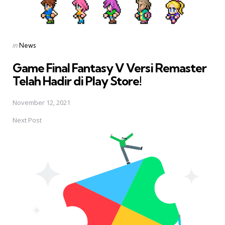
Posted
in
News
in
Game Final Fantasy V Versi Remaster
Telah Hadir di Play Store!
November 12, 2021
Next Post