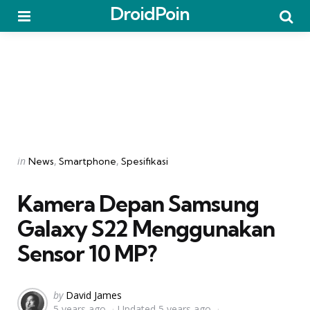
DroidPoin
Menu
Searc
Categories
Posted
in
News
Smartphone
Spesifikasi
in
Kamera Depan Samsung
Galaxy S22 Menggunakan
Sensor 10 MP?
Posted
by
David James
5 years ago
Updated
5 years ago
by