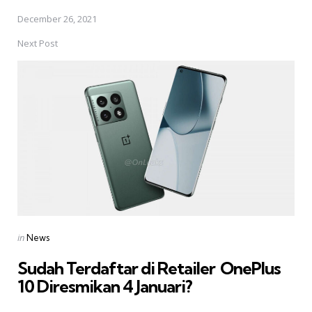
December 26, 2021
Next Post
Posted
in
News
in
Sudah Terdaftar di Retailer  OnePlus
10 Diresmikan 4 Januari?