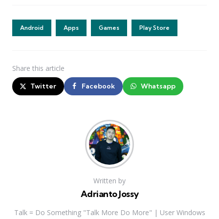
Android
Apps
Games
Play Store
Share
this article
Twitter
Facebook
Whatsapp
Written by
Adrianto Jossy
Talk = Do Something "Talk More Do More" | User Windows