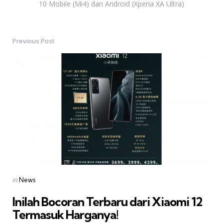
10 Mobile (Mi4) dan Android (Xperia XA Ultra)
Previous Post
Post
navigation
Posted
in
News
in
Inilah Bocoran Terbaru dari Xiaomi 12 
Termasuk Harganya!