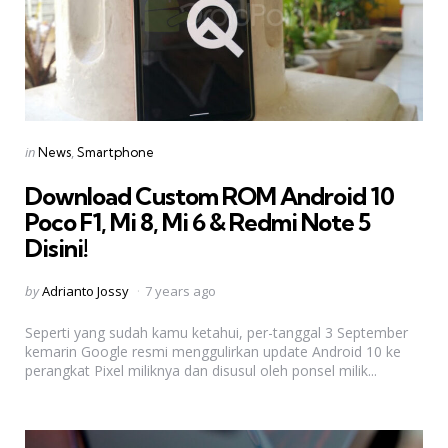
Categories
Posted
in
News
Smartphone
in
Download Custom ROM Android 10
Poco F1, Mi 8, Mi 6 & Redmi Note 5
Disini!
Posted
by
Adrianto Jossy
7 years ago
by
Seperti yang sudah kamu ketahui, per-tanggal 3 September
kemarin Google resmi menggulirkan update Android 10 ke
perangkat Pixel miliknya dan disusul oleh ponsel milik...