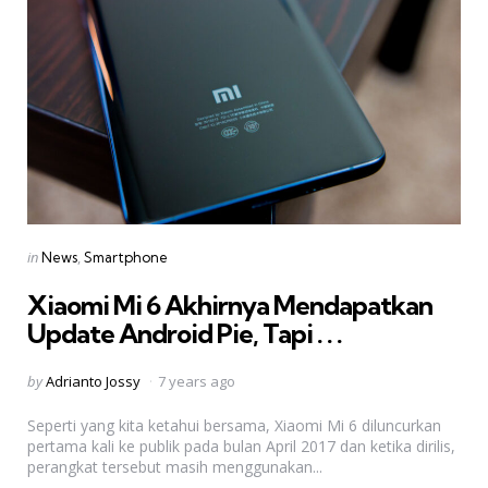
Categories
Posted
in
News
Smartphone
in
Xiaomi Mi 6 Akhirnya Mendapatkan
Update Android Pie, Tapi . . .
Posted
by
Adrianto Jossy
7 years ago
by
Seperti yang kita ketahui bersama, Xiaomi Mi 6 diluncurkan
pertama kali ke publik pada bulan April 2017 dan ketika dirilis,
perangkat tersebut masih menggunakan...