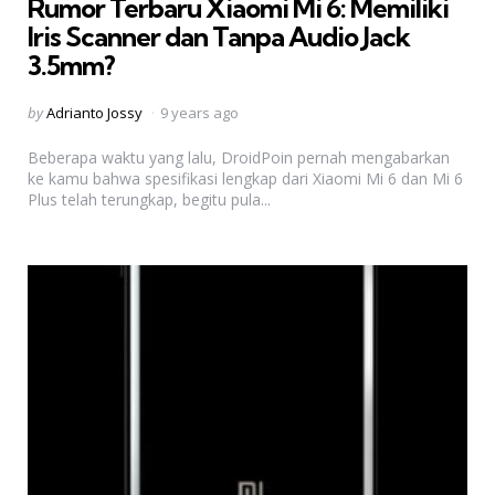
Rumor Terbaru Xiaomi Mi 6: Memiliki
Iris Scanner dan Tanpa Audio Jack
3.5mm?
Posted
by
Adrianto Jossy
9 years ago
by
Beberapa waktu yang lalu, DroidPoin pernah mengabarkan
ke kamu bahwa spesifikasi lengkap dari Xiaomi Mi 6 dan Mi 6
Plus telah terungkap, begitu pula...