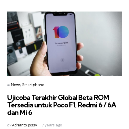
Categories
Posted
in
News
Smartphone
in
Ujicoba Terakhir Global Beta ROM
Tersedia untuk Poco F1, Redmi 6 / 6A
dan Mi 6
Posted
by
Adrianto Jossy
7 years ago