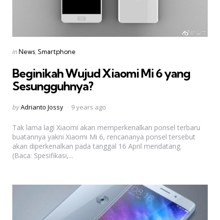
Categories
Posted
in
News
Smartphone
in
Beginikah Wujud Xiaomi Mi 6 yang
Sesungguhnya?
Posted
by
Adrianto Jossy
9 years ago
by
Tak lama lagi Xiaomi akan memperkenalkan ponsel terbaru
buatannya yakni Xiaomi Mi 6, rencananya ponsel tersebut
akan diperkenalkan pada tanggal 16 April mendatang.
(Baca: Spesifikasi,...