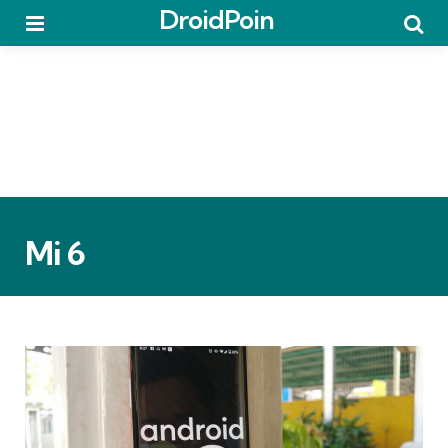
DroidPoin
Menu
Searc
Mi 6