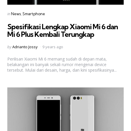
Categories
Posted
in
News
Smartphone
in
Spesifikasi Lengkap Xiaomi Mi 6 dan
Mi 6 Plus Kembali Terungkap
Posted
by
Adrianto Jossy
9 years ago
by
Perilisan Xiaomi Mi 6 memang sudah di depan mata,
belakangan ini banyak sekali rumor mengenai device
tersebut. Mulai dari desain, harga, dan kini spesifikasinya...