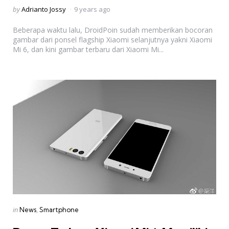
Posted
by
Adrianto Jossy
9 years ago
by
Beberapa waktu lalu, DroidPoin sudah memberikan bocoran
gambar dari ponsel flagship Xiaomi selanjutnya yakni Xiaomi
Mi 6, dan kini gambar terbaru dari Xiaomi Mi...
Categories
Posted
in
News
Smartphone
in