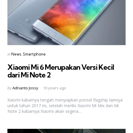
Categories
Posted
in
News
Smartphone
in
Xiaomi Mi 6 Merupakan Versi Kecil
dari Mi Note 2
Posted
by
Adrianto Jossy
10 years ago
by
Xiaomi kabarnya tengah menyiapkan ponsel flagship lainnya
untuk tahun 2017 ini, setelah merilis Xiaomi Mi Mix dan Mi
Note 2 kabarnya Xiaomi akan segera...