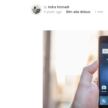
Posted
by
Indra Krisnadi
9 years ago
Blm ada diskusi
1 min
by