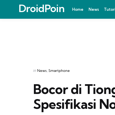
DroidPoin
Home
News
Tutor
Categories
Posted
in
News
Smartphone
in
Bocor di Tiong
Spesifikasi No