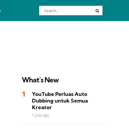
Search
o
Search
for:
What’s New
YouTube Perluas Auto
Dubbing untuk Semua
Kreator
1 year ago