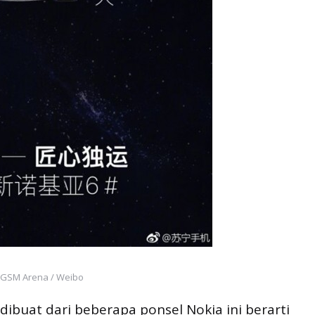
 GSM Arena / Weibo
ibuat dari beberapa ponsel Nokia ini berarti