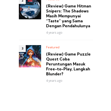
(Review) Game Hitman
Snipers: The Shadows
Masih Mempunyai
“Taste” yang Sama
Dengan Pendahulunya
4 years ago
Featured
(Review) Game Puzzle
Quest Coba
Peruntungan Masuk
Free-to-Play, Langkah
Blunder?
4 years ago