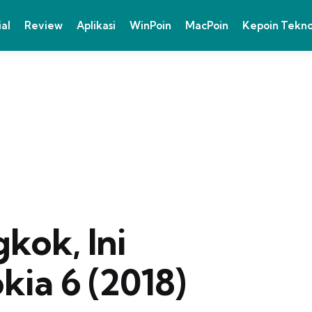
ial
Review
Aplikasi
WinPoin
MacPoin
Kepoin Tekn
kok, Ini
kia 6 (2018)