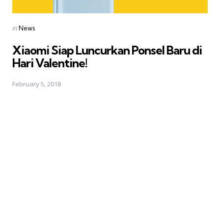
Posted
in
News
in
Xiaomi Siap Luncurkan Ponsel Baru di
Hari Valentine!
February 5, 2018