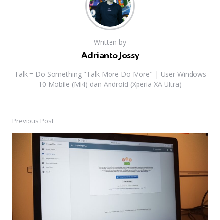
Written by
Adrianto Jossy
Talk = Do Something "Talk More Do More" | User Windows
10 Mobile (Mi4) dan Android (Xperia XA Ultra)
Previous Post
Post
navigation