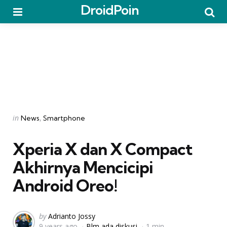
DroidPoin
Menu
Searc
Categories
Posted
in
News
Smartphone
in
Xperia X dan X Compact
Akhirnya Mencicipi
Android Oreo!
Posted
by
Adrianto Jossy
9 years ago
Blm ada diskusi
1 min
by