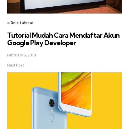
Posted
in
Smartphone
in
Tutorial Mudah Cara Mendaftar Akun
Google Play Developer
February 5, 2018
Next Post