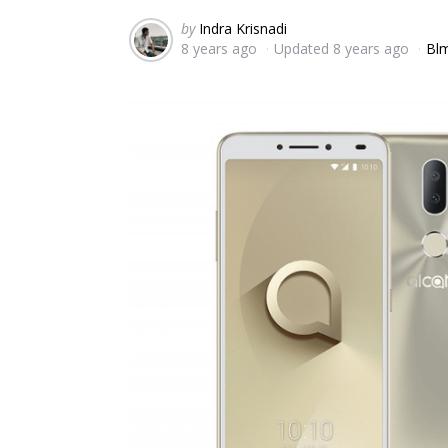
Posted
by
Indra Krisnadi
8 years ago
Updated
8 years ago
Blm
by