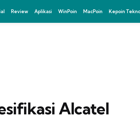
ial
Review
Aplikasi
WinPoin
MacPoin
Kepoin Tekn
sifikasi Alcatel