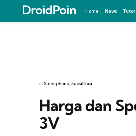
DroidPoin
Home
News
Tutor
Categories
Posted
in
Smartphone
Spesifikasi
in
Harga dan Spe
3V