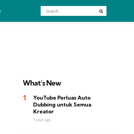
Search
o
Search
for:
What’s New
YouTube Perluas Auto
Dubbing untuk Semua
Kreator
1 year ago