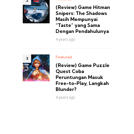
(Review) Game Hitman
Snipers: The Shadows
Masih Mempunyai
“Taste” yang Sama
Dengan Pendahulunya
4 years ago
Featured
(Review) Game Puzzle
Quest Coba
Peruntungan Masuk
Free-to-Play, Langkah
Blunder?
4 years ago