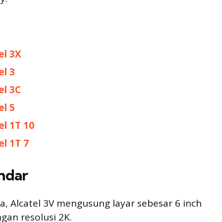
el 3X
el 3
el 3C
el 5
el 1T 10
el 1T 7
ndar
ya, Alcatel 3V mengusung layar sebesar 6 inch
gan resolusi 2K.