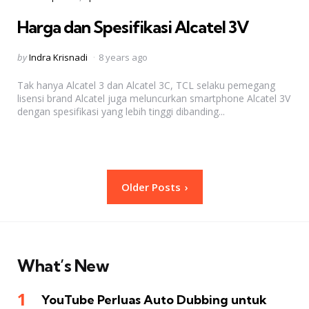
in
Harga dan Spesifikasi Alcatel 3V
Posted
by
Indra Krisnadi
8 years ago
by
Tak hanya Alcatel 3 dan Alcatel 3C, TCL selaku pemegang
lisensi brand Alcatel juga meluncurkan smartphone Alcatel 3V
dengan spesifikasi yang lebih tinggi dibanding...
Posts
Older Posts
pagination
What’s New
YouTube Perluas Auto Dubbing untuk