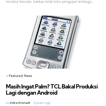
tersebut beredar, bahkan telah lolos pengujian lembaga...
Categories
Posted
in
Featured
News
in
Masih Ingat Palm? TCL Bakal Produksi
Lagi dengan Android
Posted
by
Indra Krisnadi
8 years ago