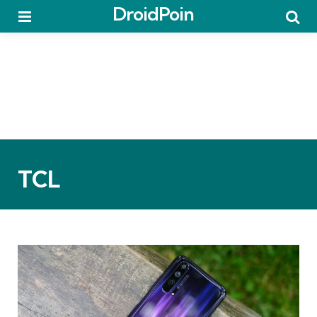
DroidPoin
Menu
Searc
TCL