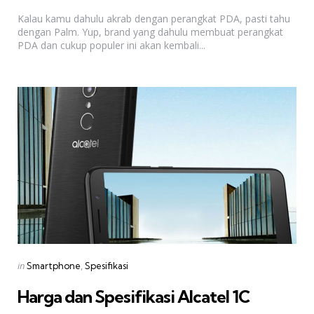
by
Kalau kamu dahulu akrab dengan perangkat PDA, pasti tahu
dengan Palm. Yup, brand yang dahulu membuat perangkat
PDA dan cukup populer ini akan kembali...
Categories
Posted
in
Smartphone
Spesifikasi
in
Harga dan Spesifikasi Alcatel 1C