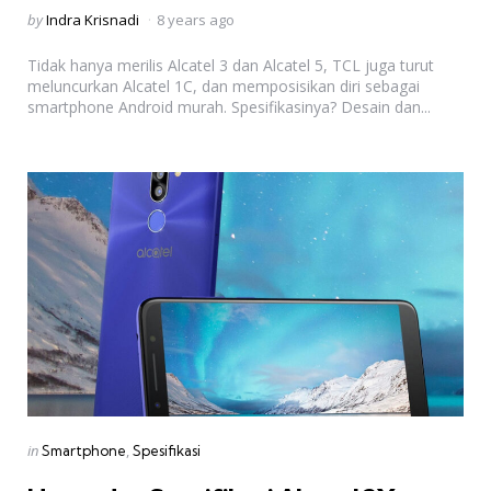
Posted
by
Indra Krisnadi
8 years ago
by
Tidak hanya merilis Alcatel 3 dan Alcatel 5, TCL juga turut
meluncurkan Alcatel 1C, dan memposisikan diri sebagai
smartphone Android murah. Spesifikasinya? Desain dan...
Categories
Posted
in
Smartphone
Spesifikasi
in