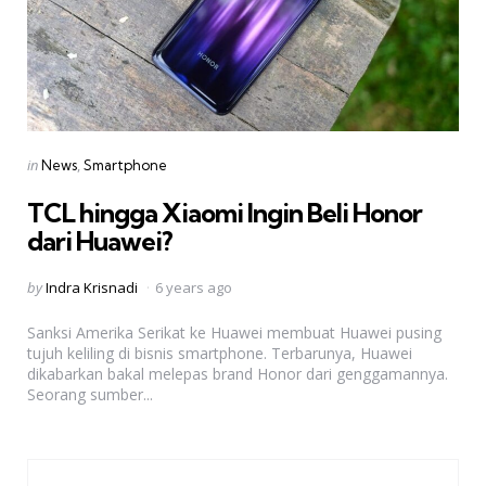
Categories
Posted
in
News
Smartphone
in
TCL hingga Xiaomi Ingin Beli Honor
dari Huawei?
Posted
by
Indra Krisnadi
6 years ago
by
Sanksi Amerika Serikat ke Huawei membuat Huawei pusing
tujuh keliling di bisnis smartphone. Terbarunya, Huawei
dikabarkan bakal melepas brand Honor dari genggamannya.
Seorang sumber...