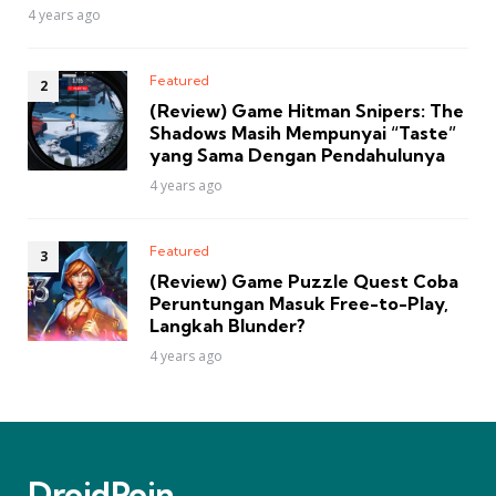
4 years ago
Featured
(Review) Game Hitman Snipers: The
Shadows Masih Mempunyai “Taste”
yang Sama Dengan Pendahulunya
4 years ago
Featured
(Review) Game Puzzle Quest Coba
Peruntungan Masuk Free-to-Play,
Langkah Blunder?
4 years ago
DroidPoin