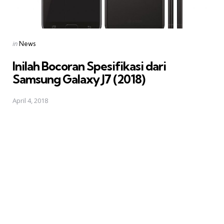
Posted
in
News
in
Inilah Bocoran Spesifikasi dari
Samsung Galaxy J7 (2018)
April 4, 2018