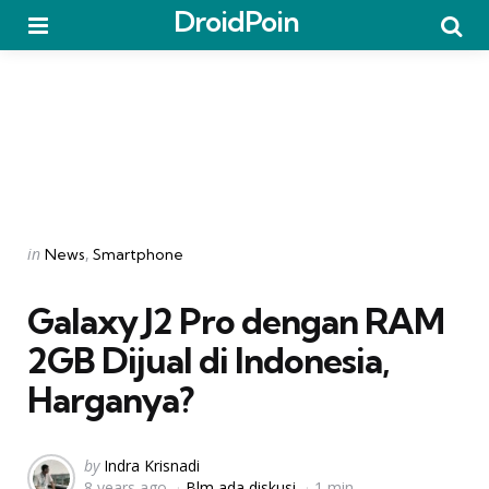
DroidPoin
Menu
Searc
Categories
Posted
in
News
Smartphone
in
Galaxy J2 Pro dengan RAM
2GB Dijual di Indonesia,
Harganya?
Posted
by
Indra Krisnadi
8 years ago
Blm ada diskusi
1 min
by