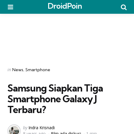
DroidPoin
Menu
Searc
Categories
Posted
in
News
Smartphone
in
Samsung Siapkan Tiga
Smartphone Galaxy J
Terbaru?
Posted
by
Indra Krisnadi
8 years ago
Blm ada diskusi
1 min
by