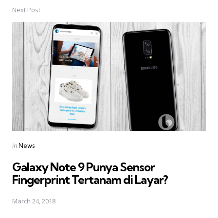
Next Post
Posted
in
News
in
Galaxy Note 9 Punya Sensor
Fingerprint Tertanam di Layar?
March 24, 2018