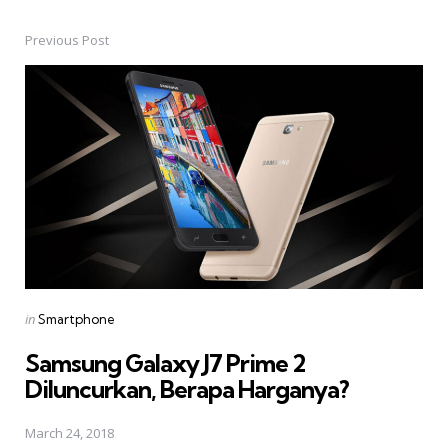
Previous Post
Post
navigation
Posted
in
Smartphone
in
Samsung Galaxy J7 Prime 2
Diluncurkan, Berapa Harganya?
March 24, 2018