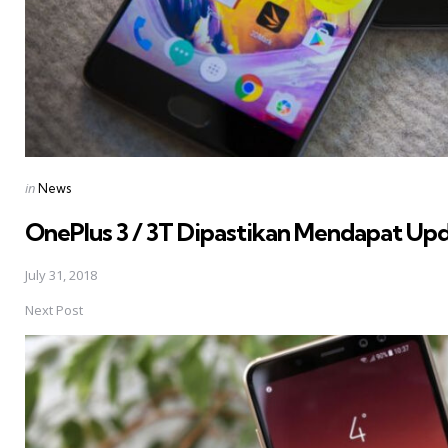
Posted
in
News
in
OnePlus 3 / 3T Dipastikan Mendapat Up
July 31, 2018
Next Post