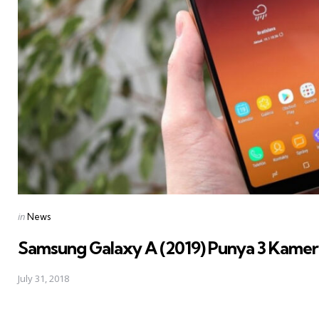
Posted
in
News
in
Samsung Galaxy A (2019) Punya 3 Kamera
July 31, 2018