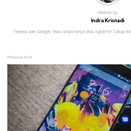
Written by
Indra Krisnadi
Televisi dan Gadget. Mau tanya-tanya atau ngobrol? Cukup fol
Previous Post
Post
navigation