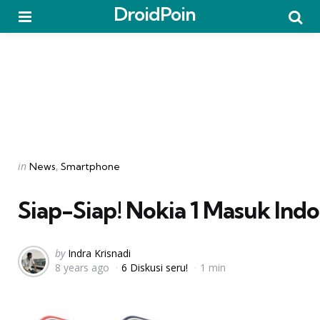
DroidPoin
Menu
Searc
Categories
Posted
in
News
Smartphone
in
Siap-Siap! Nokia 1 Masuk Indo
Posted
by
Indra Krisnadi
8 years ago
6 Diskusi seru!
1 min
by