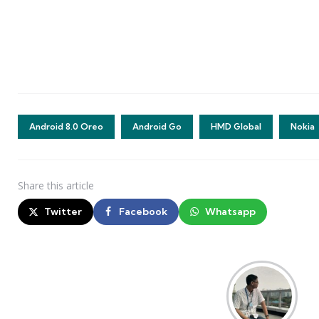
Android 8.0 Oreo
Android Go
HMD Global
Nokia
Share
this article
Twitter
Facebook
Whatsapp