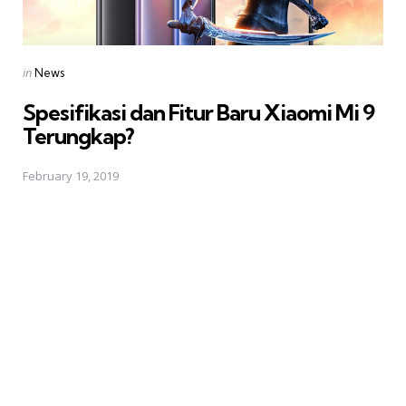
Posted
in
News
in
Spesifikasi dan Fitur Baru Xiaomi Mi 9
Terungkap?
February 19, 2019