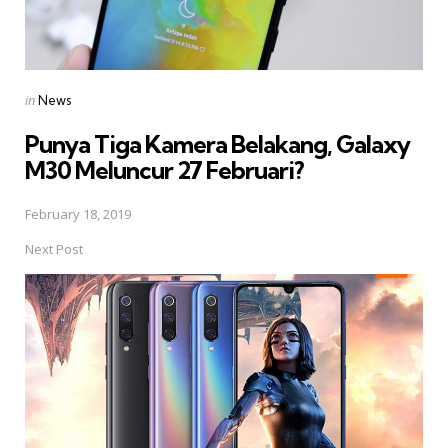
Posted
in
News
in
Punya Tiga Kamera Belakang, Galaxy
M30 Meluncur 27 Februari?
February 18, 2019
Next Post