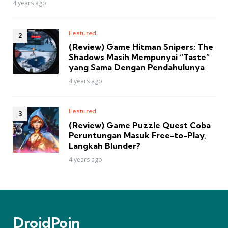
4 years ago
Featured
(Review) Game Hitman Snipers: The
Shadows Masih Mempunyai “Taste”
yang Sama Dengan Pendahulunya
4 years ago
Featured
(Review) Game Puzzle Quest Coba
Peruntungan Masuk Free-to-Play,
Langkah Blunder?
4 years ago
DroidPoin