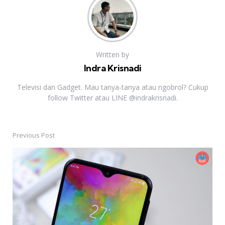
Written by
Indra Krisnadi
Televisi dan Gadget. Mau tanya-tanya atau ngobrol? Cukup
follow Twitter atau LINE @indrakrisnadi.
Previous Post
Post
navigation