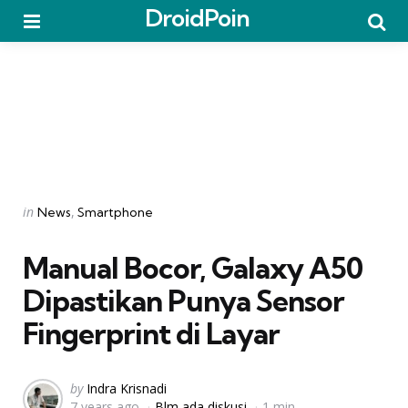
DroidPoin
Menu
Searc
Categories
Posted
in
News
Smartphone
in
Manual Bocor, Galaxy A50
Dipastikan Punya Sensor
Fingerprint di Layar
Posted
by
Indra Krisnadi
7 years ago
Blm ada diskusi
1 min
by