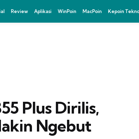
ial
Review
Aplikasi
WinPoin
MacPoin
Kepoin Tekn
 Plus Dirilis,
akin Ngebut