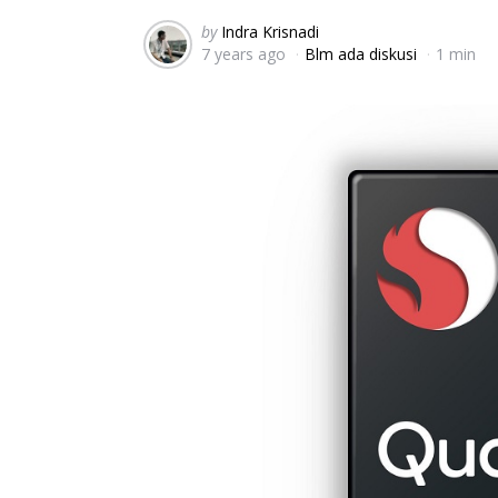
Posted
by
Indra Krisnadi
7 years ago
Blm ada diskusi
1 min
by