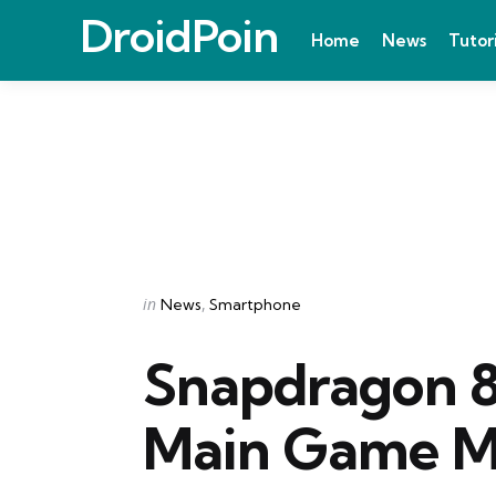
DroidPoin
Home
News
Tutor
Categories
Posted
in
News
Smartphone
in
Snapdragon 855
Main Game M