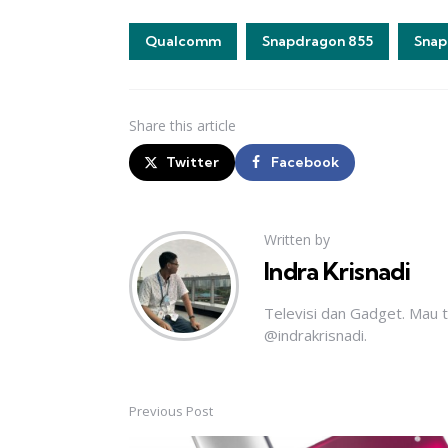
Qualcomm
Snapdragon 855
Snap
Share
this article
Twitter
Facebook
Written by
Indra Krisnadi
Televisi dan Gadget. Mau 
@indrakrisnadi.
Previous Post
Post