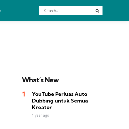
Search
o
Search
for:
What’s New
YouTube Perluas Auto
Dubbing untuk Semua
Kreator
1 year ago