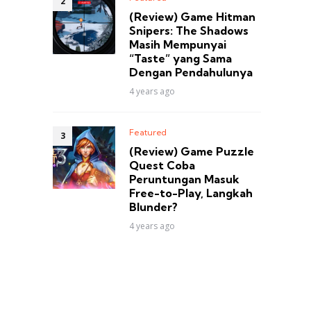
(Review) Game Hitman
Snipers: The Shadows
Masih Mempunyai
“Taste” yang Sama
Dengan Pendahulunya
4 years ago
Featured
(Review) Game Puzzle
Quest Coba
Peruntungan Masuk
Free-to-Play, Langkah
Blunder?
4 years ago