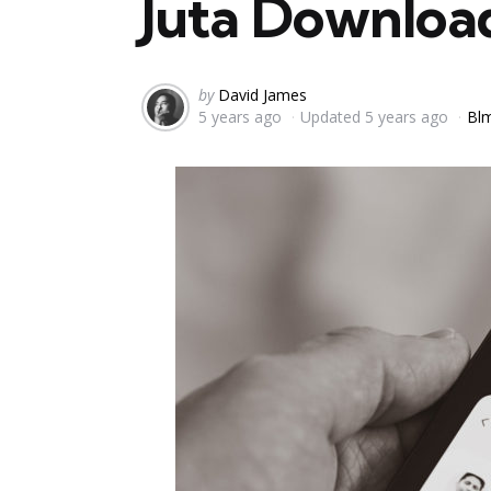
Juta Downloa
Posted
by
David James
5 years ago
Updated
5 years ago
Blm
by