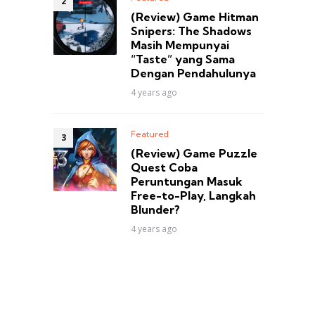
(Review) Game Hitman
Snipers: The Shadows
Masih Mempunyai
“Taste” yang Sama
Dengan Pendahulunya
4 years ago
Featured
(Review) Game Puzzle
Quest Coba
Peruntungan Masuk
Free-to-Play, Langkah
Blunder?
4 years ago