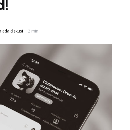
d!
 ada diskusi
2 min