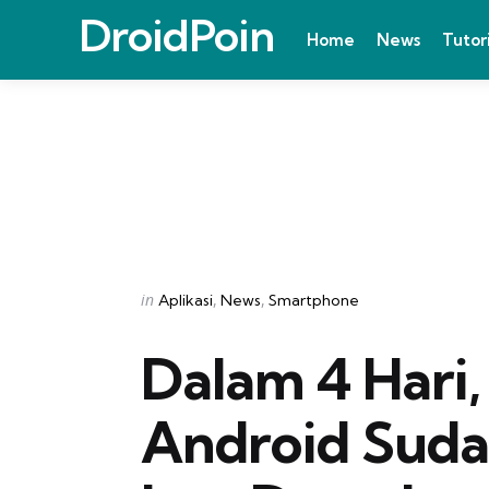
DroidPoin
Home
News
Tutor
Categories
Posted
in
Aplikasi
News
Smartphone
in
Dalam 4 Hari
Android Suda