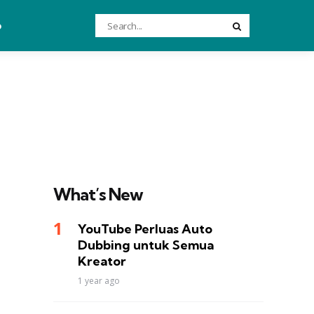
Search
o
Search
for:
What’s New
YouTube Perluas Auto
Dubbing untuk Semua
Kreator
1 year ago