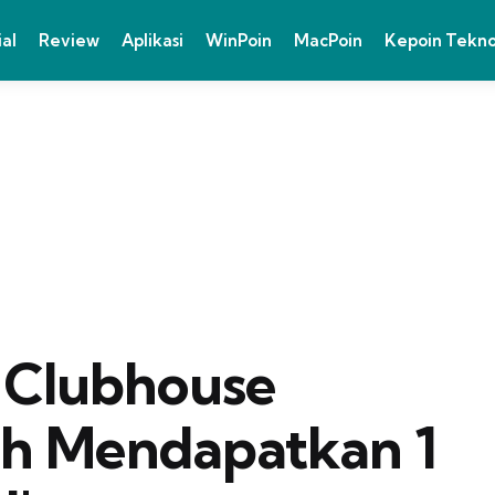
ial
Review
Aplikasi
WinPoin
MacPoin
Kepoin Tekn
, Clubhouse
h Mendapatkan 1